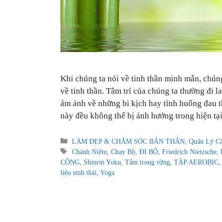
Khi chúng ta nói về tinh thần minh mẫn, chúng
về tinh thần. Tâm trí của chúng ta thường đi l
ám ảnh về những bi kịch hay tình huống đau t
này đều không thể bị ảnh hưởng trong hiện tại
Categories
LÀM ĐẸP & CHĂM SÓC BẢN THÂN
,
Quản Lý C
Tags
Chánh Niệm
,
Chạy Bộ
,
ĐI BỘ
,
Friedrich Nietzsche
,
CÔNG
,
Shinrin Yoku
,
Tắm trong rừng
,
TẬP AEROBIC
liệu sinh thái
,
Yoga