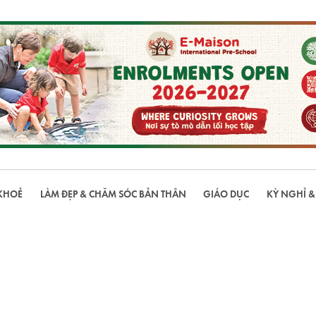
KHOẺ
LÀM ĐẸP & CHĂM SÓC BẢN THÂN
GIÁO DỤC
KỲ NGHỈ &