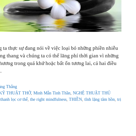
 ta thực sự đang nói về việc loại bỏ những phiền nhiễu
ang thang và chúng ta có thể lãng phí thời gian vì những
hương trong quá khứ hoặc bất ổn tương lai, cả hai điều
.
ăng Thẳng
KỸ THUẬT THỞ
,
Minh Mẫn Tinh Thần
,
NGHỆ THUẬT THỦ
,
thanh lọc cơ thể
,
the right mindfulness
,
THIỀN
,
tĩnh lặng tâm hồn
,
trị