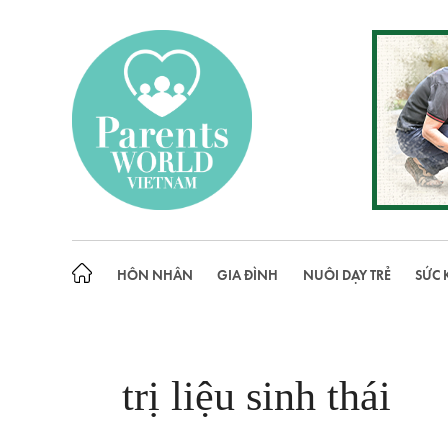
Skip
to
content
HÔN NHÂN
GIA ĐÌNH
NUÔI DẠY TRẺ
SỨC 
trị liệu sinh thái