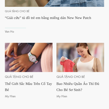
QUÀ TẶNG CHO BÉ
“Giải cứu” tủ đồ trẻ em bằng miếng dán New New Patch
Van Ho
QUÀ TẶNG CHO BÉ
QUÀ TẶNG CHO BÉ
Thế Giới Sắc Màu Trên Cổ Tay
Bao Nhiêu Quần Áo Thì Đủ
Bé
Cho Bé Sơ Sinh?
My Hien
My Hien