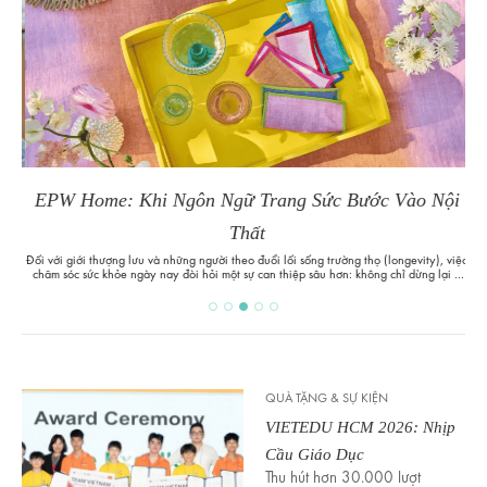
w
EPW Home: Khi Ngôn Ngữ Trang Sức Bước Vào Nội
Thất
rất
Đối với giới thượng lưu và những người theo đuổi lối sống trường thọ (longevity), việc
Bê
tìm
chăm sóc sức khỏe ngày nay đòi hỏi một sự can thiệp sâu hơn: không chỉ dừng lại ở
sáng
 New
bề nổi mà phải chạm đến cấp độ tế bào. Nắm bắt xu hướng y học tái tạo đương đại,
bản
ách
The Clifford Clinic tại Raffles Place đã tiên phong giới thiệu Liệu pháp Oxy Cao áp
(HBOT), từ đó mang đến góc nhìn hoàn toàn mới về cách cơ thể tự chữa lành và phục
hồi.
QUÀ TẶNG & SỰ KIỆN
VIETEDU HCM 2026: Nhịp
Cầu Giáo Dục
Thu hút hơn 30.000 lượt