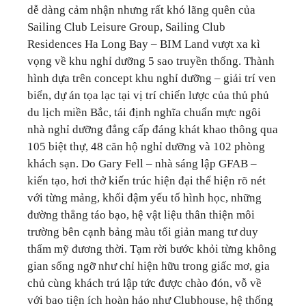
dễ dàng cảm nhận nhưng rất khó lãng quên của
Sailing Club Leisure Group, Sailing Club
Residences Ha Long Bay – BIM Land vượt xa kì
vọng về khu nghỉ dưỡng 5 sao truyền thống. Thành
hình dựa trên concept khu nghỉ dưỡng – giải trí ven
biển, dự án tọa lạc tại vị trí chiến lược của thủ phủ
du lịch miền Bắc, tái định nghĩa chuẩn mực ngôi
nhà nghỉ dưỡng đẳng cấp đáng khát khao thông qua
105 biệt thự, 48 căn hộ nghỉ dưỡng và 102 phòng
khách sạn. Do Gary Fell – nhà sáng lập GFAB –
kiến tạo, hơi thở kiến trúc hiện đại thể hiện rõ nét
với từng mảng, khối đậm yếu tố hình học, những
đường thẳng táo bạo, hệ vật liệu thân thiện môi
trường bên cạnh bảng màu tối giản mang tư duy
thẩm mỹ đương thời. Tạm rời bước khỏi từng không
gian sống ngỡ như chỉ hiện hữu trong giấc mơ, gia
chủ cùng khách trú lập tức được chào đón, vỗ về
với bao tiện ích hoàn hảo như Clubhouse, hệ thống