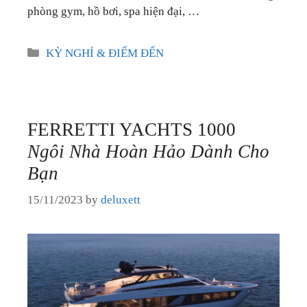
phòng gym, hồ bơi, spa hiện đại, …
Categories
KỲ NGHỈ & ĐIỂM ĐẾN
FERRETTI YACHTS 1000
Ngôi Nhà Hoàn Hảo Dành Cho
Bạn
15/11/2023
by
deluxett