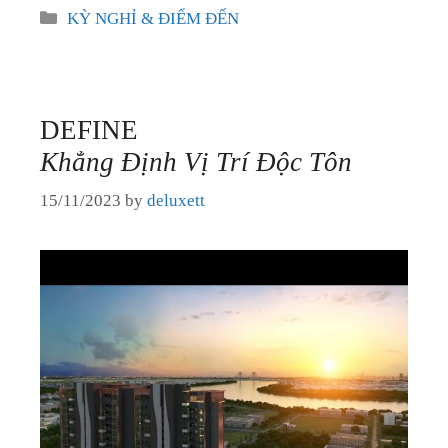
Categories
KỲ NGHỈ & ĐIỂM ĐẾN
DEFINE
Khẳng Định Vị Trí Độc Tôn
15/11/2023
by
deluxett