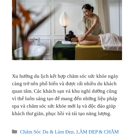
GIÁO DỤC
KỲ NGHỈ & ĐIỂM ĐẾN
QUÀ TẶNG & SỰ KIỆN
LIÊN HỆ
Xu hướng du lịch kết hợp chăm sóc sức khỏe ngày
càng trở nên phổ biến và được rất nhiều du khách
quan tâm. Các khách sạn và khu nghỉ dưỡng cũng
vì thế luôn sáng tạo để mang đến những liệu pháp
spa và chăm sóc sức khỏe mới lạ và độc đáo giúp
khách thư giãn, phục hồi và tái tạo năng lượng.
Categories
Chăm Sóc Da & Làm Đẹp
,
LÀM ĐẸP & CHĂM