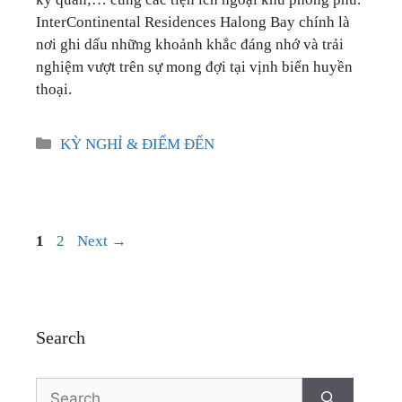
InterContinental Residences Halong Bay chính là
nơi ghi dấu những khoảnh khắc đáng nhớ và trải
nghiệm vượt trên sự mong đợi tại vịnh biển huyền
thoại.
Categories
KỲ NGHỈ & ĐIỂM ĐẾN
Post
Page
Page
1
2
Next
→
navigation
Search
Search