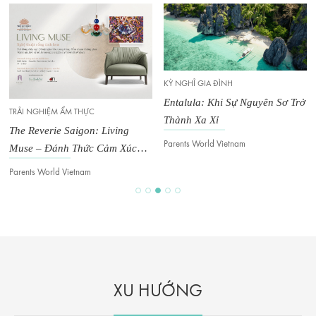
KỲ NGHỈ GIA ĐÌNH
Entalula: Khi Sự Nguyên Sơ Trở
TRẢI NGHIỆM ẨM THỰC
Thành Xa Xỉ
The Reverie Saigon: Living
Parents World Vietnam
Muse – Đánh Thức Cảm Xúc
Trong Không Gian Đương Đại
Parents World Vietnam
XU HƯỚNG