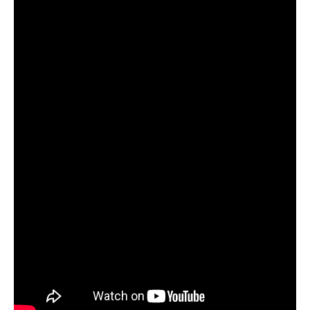
GIÁO DỤC
KỲ NGHỈ & ĐIỂM ĐẾN
QUÀ TẶNG & SỰ KIỆN
LIÊN HỆ