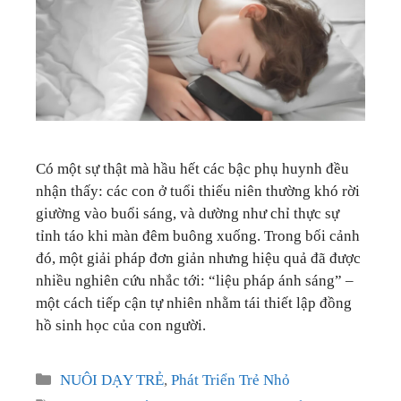
GIÁO DỤC
KỲ NGHỈ & ĐIỂM ĐẾN
QUÀ TẶNG & SỰ KIỆN
LIÊN HỆ
Có một sự thật mà hầu hết các bậc phụ huynh đều
nhận thấy: các con ở tuổi thiếu niên thường khó rời
giường vào buổi sáng, và dường như chỉ thực sự
tỉnh táo khi màn đêm buông xuống. Trong bối cảnh
đó, một giải pháp đơn giản nhưng hiệu quả đã được
nhiều nghiên cứu nhắc tới: “liệu pháp ánh sáng” –
một cách tiếp cận tự nhiên nhằm tái thiết lập đồng
hồ sinh học của con người.
Categories
NUÔI DẠY TRẺ
,
Phát Triển Trẻ Nhỏ