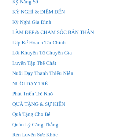
Kỹ Năng Số
KỲ NGHỈ & ĐIỂM ĐẾN
Kỳ Nghỉ Gia Đình
LÀM ĐẸP & CHĂM SÓC BẢN THÂN
Lập Kế Hoạch Tài Chính
Lời Khuyên Từ Chuyên Gia
Luyện Tập Thể Chất
Nuôi Dạy Thanh Thiếu Niên
NUÔI DẠY TRẺ
Phát Triển Trẻ Nhỏ
QUÀ TẶNG & SỰ KIỆN
Quà Tặng Cho Bé
Quản Lý Căng Thẳng
Rèn Luyện Sức Khỏe