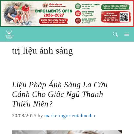
HÔN NHÂN
GIA ĐÌNH
Skip
M
NUÔI DẠY TRẺ
to
trị liệu ánh sáng
content
SỨC KHOẺ
HÔN NHÂN
LÀM ĐẸP & CHĂM SÓC BẢN THÂN
GIA ĐÌNH
Liệu Pháp Ánh Sáng Là Cứu
GIÁO DỤC
Cánh Cho Giấc Ngủ Thanh
NUÔI DẠY TRẺ
KỲ NGHỈ & ĐIỂM ĐẾN
Thiếu Niên?
SỨC KHOẺ
QUÀ TẶNG & SỰ KIỆN
20/08/2025
by
marketingorientalmedia
LÀM ĐẸP & CHĂM SÓC BẢN THÂN
LIÊN HỆ