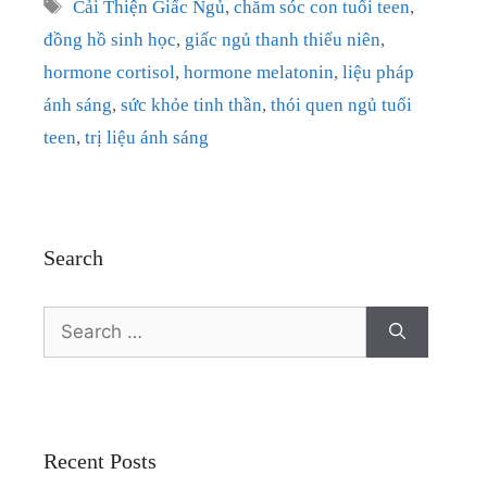
Tags
Cải Thiện Giấc Ngủ
,
chăm sóc con tuổi teen
,
đồng hồ sinh học
,
giấc ngủ thanh thiếu niên
,
hormone cortisol
,
hormone melatonin
,
liệu pháp
ánh sáng
,
sức khỏe tinh thần
,
thói quen ngủ tuổi
teen
,
trị liệu ánh sáng
Search
Search
for:
Recent Posts