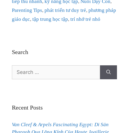
tiếp thu nhanh
,
kỹ năng học tập
,
Nuôi Dạy Con
,
Parenting Tips
,
phát triển tư duy trẻ
,
phương pháp
giáo dục
,
tập trung học tập
,
trí nhớ trẻ nhỏ
Search
Search
for:
Recent Posts
Van Cleef & Arpels Fascinating Egypt: Di Sản
Pharaoh Qua Lăng Kính Của Haute Joaillerie