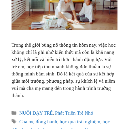
GIÁO DỤC
KỲ NGHỈ & ĐIỂM ĐẾN
QUÀ TẶNG & SỰ KIỆN
Trong thế giới bùng nổ thông tin hôm nay, việc học
LIÊN HỆ
không chỉ là ghi nhớ kiến thức mà còn là khả năng
xử lý, kết nối và biến tri thức thành động lực. Với
trẻ em, học tiếp thu nhanh không đơn thuần là sự
thông minh bẩm sinh. Đó là kết quả của sự kết hợp
giữa môi trường, phương pháp, sự khích lệ và niềm
vui mà cha mẹ mang đến trong hành trình trưởng
thành.
Categories
NUÔI DẠY TRẺ
,
Phát Triển Trẻ Nhỏ
Tags
Cha mẹ đồng hành
,
học qua trải nghiệm
,
học