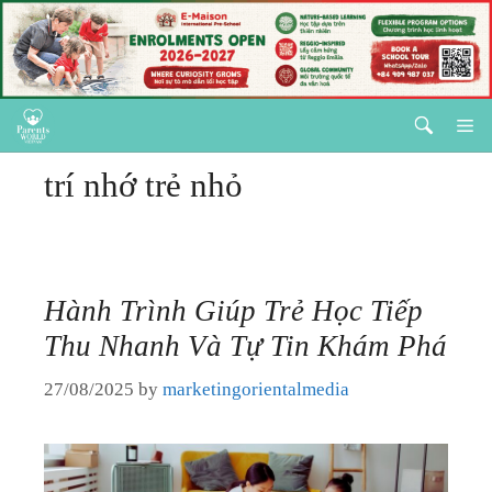
HÔN NHÂN
GIA ĐÌNH
Skip
M
NUÔI DẠY TRẺ
to
trí nhớ trẻ nhỏ
content
SỨC KHOẺ
HÔN NHÂN
LÀM ĐẸP & CHĂM SÓC BẢN THÂN
GIA ĐÌNH
Hành Trình Giúp Trẻ Học Tiếp
GIÁO DỤC
Thu Nhanh Và Tự Tin Khám Phá
NUÔI DẠY TRẺ
KỲ NGHỈ & ĐIỂM ĐẾN
27/08/2025
by
marketingorientalmedia
SỨC KHOẺ
QUÀ TẶNG & SỰ KIỆN
LÀM ĐẸP & CHĂM SÓC BẢN THÂN
LIÊN HỆ