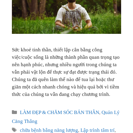
GIÁO DỤC
KỲ NGHỈ & ĐIỂM ĐẾN
QUÀ TẶNG & SỰ KIỆN
Sức khoẻ tinh thần, thiết lập cân bằng công
LIÊN HỆ
việc/cuộc sống là những thành phần quan trọng tạo
nên hạnh phúc, nhưng nhiều người trong chúng ta
vẫn phải vật lộn để thực sự đạt được trạng thái đó.
Chúng ta đã quên làm thế nào để tua lại hoặc thư
giãn một cách nhanh chóng và hiệu quả bởi vì tiềm
thức của chúng ta vẫn đang chạy chương trình.
Categories
LÀM ĐẸP & CHĂM SÓC BẢN THÂN
,
Quản Lý
Căng Thẳng
Tags
chữa bệnh bằng năng lượng
,
Lập trình tâm trí
,