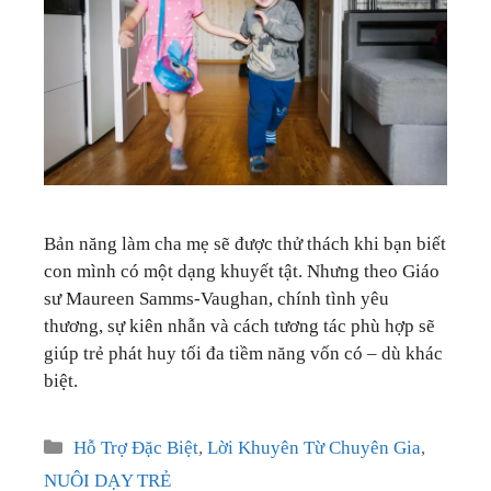
GIÁO DỤC
KỲ NGHỈ & ĐIỂM ĐẾN
QUÀ TẶNG & SỰ KIỆN
LIÊN HỆ
Bản năng làm cha mẹ sẽ được thử thách khi bạn biết
con mình có một dạng khuyết tật. Nhưng theo Giáo
sư Maureen Samms-Vaughan, chính tình yêu
thương, sự kiên nhẫn và cách tương tác phù hợp sẽ
giúp trẻ phát huy tối đa tiềm năng vốn có – dù khác
biệt.
Categories
Hỗ Trợ Đặc Biệt
,
Lời Khuyên Từ Chuyên Gia
,
NUÔI DẠY TRẺ