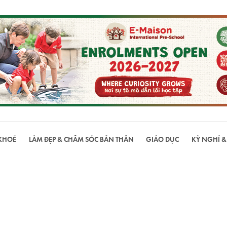
KHOẺ
LÀM ĐẸP & CHĂM SÓC BẢN THÂN
GIÁO DỤC
KỲ NGHỈ &