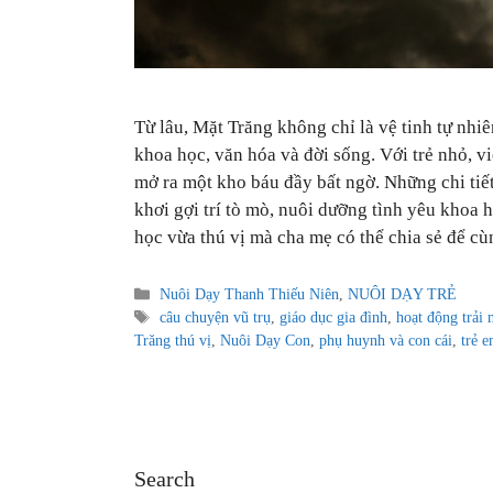
Từ lâu, Mặt Trăng không chỉ là vệ tinh tự nhi
khoa học, văn hóa và đời sống. Với trẻ nhỏ, v
mở ra một kho báu đầy bất ngờ. Những chi tiết
khơi gợi trí tò mò, nuôi dưỡng tình yêu khoa 
học vừa thú vị mà cha mẹ có thể chia sẻ để c
Categories
Nuôi Dạy Thanh Thiếu Niên
,
NUÔI DẠY TRẺ
Tags
câu chuyện vũ trụ
,
giáo dục gia đình
,
hoạt động trải
Trăng thú vị
,
Nuôi Dạy Con
,
phụ huynh và con cái
,
trẻ 
Search