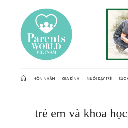
Skip
to
content
HÔN NHÂN
GIA ĐÌNH
NUÔI DẠY TRẺ
SỨC 
trẻ em và khoa học