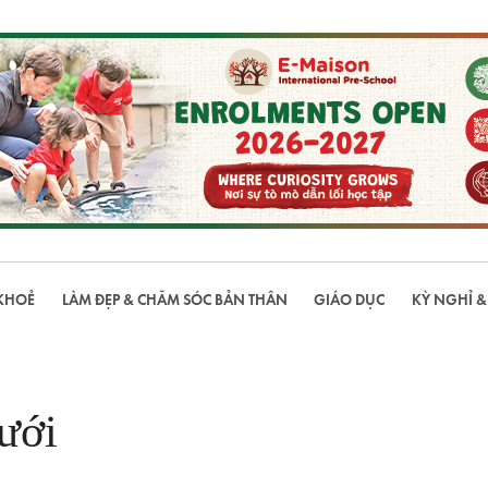
KHOẺ
LÀM ĐẸP & CHĂM SÓC BẢN THÂN
GIÁO DỤC
KỲ NGHỈ &
ưới