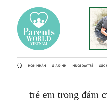
Skip
to
content
HÔN NHÂN
GIA ĐÌNH
NUÔI DẠY TRẺ
SỨC 
trẻ em trong đám c