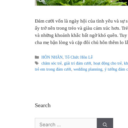
Đám cưới vốn là ngày hội của tình yêu và sự s
ấy trở nên trong trẻo và giàu cảm xúc hơn. Tr
và những khoảnh khắc bất ngờ khó quên. Tuy v
cha mẹ bận lòng và cặp đôi chủ hôn thêm lo l
Categories
HÔN NHÂN
,
Tổ Chức Hôn Lễ
Tags
chăm sóc trẻ
,
giải trí đám cưới
,
hoạt động cho trẻ
,
kh
trẻ em trong đám cưới
,
wedding planning
,
ý tưởng đám 
Search
Search