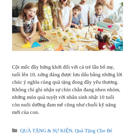
GIÁO DỤC
KỲ NGHỈ & ĐIỂM ĐẾN
QUÀ TẶNG & SỰ KIỆN
LIÊN HỆ
Cột mốc đầy hứng khởi đối với cả trẻ lẫn bố mẹ,
tuổi lên 10, xứng đáng được lưu dấu bằng những lời
chúc ý nghĩa cùng quà tặng đong đầy yêu thương.
Không chỉ ghi nhận sự chín chắn đang nhen nhóm,
những món quà tuyệt vời nhân sinh nhật 10 tuổi
còn nuôi dưỡng đam mê cũng như chuỗi kỹ năng
mới của con.
Categories
QUÀ TẶNG & SỰ KIỆN
,
Quà Tặng Cho Bé