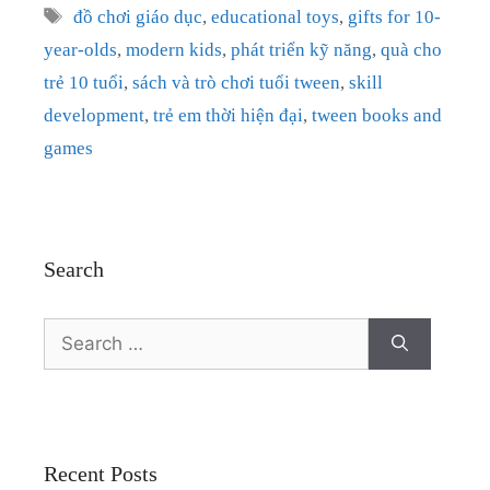
Tags
đồ chơi giáo dục
,
educational toys
,
gifts for 10-
year-olds
,
modern kids
,
phát triển kỹ năng
,
quà cho
trẻ 10 tuổi
,
sách và trò chơi tuổi tween
,
skill
development
,
trẻ em thời hiện đại
,
tween books and
games
Search
Search
for:
Recent Posts