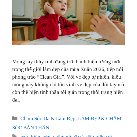
GIÁO DỤC
KỲ NGHỈ & ĐIỂM ĐẾN
QUÀ TẶNG & SỰ KIỆN
LIÊN HỆ
Móng tay thủy tinh đang trở thành biểu tượng mới
trong thế giới làm đẹp của mùa Xuân 2026, tiếp nối
phong trào “Clean Girl”. Với vẻ đẹp tự nhiên, kiểu
móng này không chỉ tôn vinh vẻ đẹp của đôi tay mà
còn thể hiện tinh thần tối giản trong thời trang hiện
đại.
Categories
Chăm Sóc Da & Làm Đẹp
,
LÀM ĐẸP & CHĂM
SÓC BẢN THÂN
Tags
can thiệp sớm
,
chậm nói ở trẻ
,
dấu hiệu trẻ