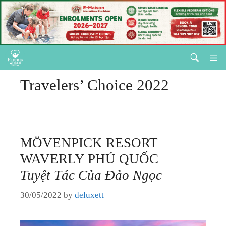
HÔN NHÂN
GIA ĐÌNH
Skip
M
NUÔI DẠY TRẺ
to
Travelers’ Choice 2022
content
SỨC KHOẺ
HÔN NHÂN
LÀM ĐẸP & CHĂM SÓC BẢN THÂN
GIA ĐÌNH
MÖVENPICK RESORT
GIÁO DỤC
WAVERLY PHÚ QUỐC
NUÔI DẠY TRẺ
KỲ NGHỈ & ĐIỂM ĐẾN
Tuyệt Tác Của Đảo Ngọc
SỨC KHOẺ
QUÀ TẶNG & SỰ KIỆN
30/05/2022
by
deluxett
LÀM ĐẸP & CHĂM SÓC BẢN THÂN
LIÊN HỆ