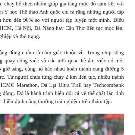
ệc chạy bộ theo nhóm giúp gia tăng mức độ cam kết với
hí Y học Thể thao Anh quốc chỉ ra rằng những người tập
n hơn đến 90% so với người tập luyện một mình. Điều
 TP.HCM, Hà Nội, Đà Nẵng hay Cần Thơ liên tục mọc lên,
ghiệp và thể trạng.
ộng đồng chính là cảm giác thuộc về. Trong nhịp sống
g quay công việc và các mối quan hệ ảo, việc có một
5 giờ sáng, cùng hô hào nhau hoàn thành cung đường 5
ực. Từ người chưa từng chạy 2 km liên tục, nhiều thành
ư HCMC Marathon, Đà Lạt Ultra Trail hay Techcombank
đồng. Đó là hành trình biến đổi cả về thể chất lẫn tinh
 thiền định cũng thường trải nghiệm trên thảm tập.