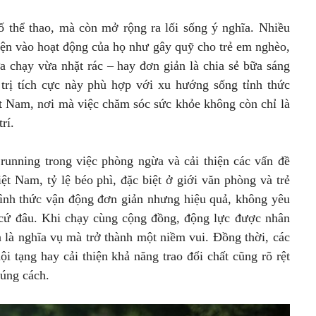
 thể thao, mà còn mở rộng ra lối sống ý nghĩa. Nhiều
yện vào hoạt động của họ như gây quỹ cho trẻ em nghèo,
a chạy vừa nhặt rác – hay đơn giản là chia sẻ bữa sáng
trị tích cực này phù hợp với xu hướng sống tỉnh thức
iệt Nam, nơi mà việc chăm sóc sức khỏe không còn chỉ là
rí.
running trong việc phòng ngừa và cải thiện các vấn đề
ệt Nam, tỷ lệ béo phì, đặc biệt ở giới văn phòng và trẻ
 hình thức vận động đơn giản nhưng hiệu quả, không yêu
ất cứ đâu. Khi chạy cùng cộng đồng, động lực được nhân
n là nghĩa vụ mà trở thành một niềm vui. Đồng thời, các
i tạng hay cải thiện khả năng trao đổi chất cũng rõ rệt
đúng cách.