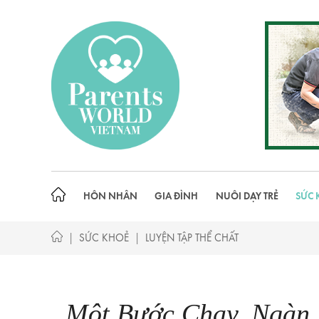
Skip
to
content
HÔN NHÂN
GIA ĐÌNH
NUÔI DẠY TRẺ
SỨC 
|
|
SỨC KHOẺ
LUYỆN TẬP THỂ CHẤT
Một Bước Chạy, Ngàn