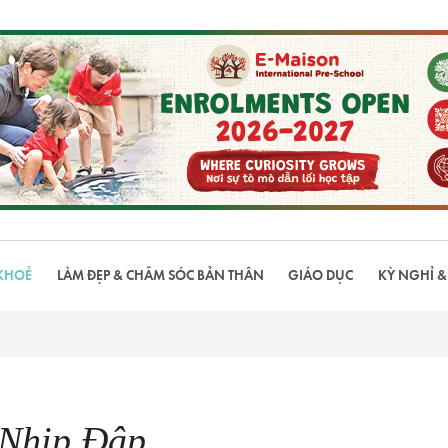
KHOẺ
LÀM ĐẸP & CHĂM SÓC BẢN THÂN
GIÁO DỤC
KỲ NGHỈ &
 Nhịp Đập