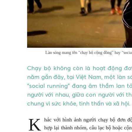
Làn sóng mang tên “chạy bộ cộng đồng” hay “socia
Chạy bộ không còn là hoạt động đơn
năm gần đây, tại Việt Nam, một làn 
“social running” đang âm thầm lan t
người với nhau, giữa con người với th
chung vì sức khỏe, tinh thần và xã hội.
K
hác với hình ảnh người chạy bộ đơn độc
hợp lại thành nhóm, câu lạc bộ hoặc cộn