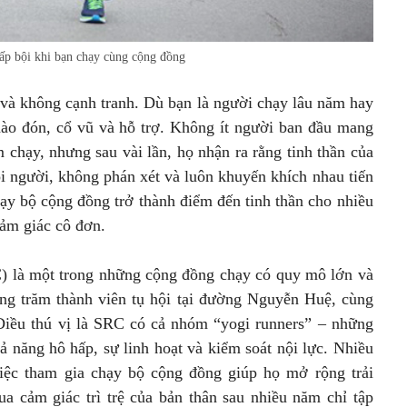
ấp bội khi bạn chạy cùng cộng đồng
ở và không cạnh tranh. Dù bạn là người chạy lâu năm hay
ào đón, cổ vũ và hỗ trợ. Không ít người ban đầu mang
m chạy, nhưng sau vài lần, họ nhận ra rằng tinh thần của
ỗi người, không phán xét và luôn khuyến khích nhau tiến
hạy bộ cộng đồng trở thành điểm đến tinh thần cho nhiều
cảm giác cô đơn.
là một trong những cộng đồng chạy có quy mô lớn và
ng trăm thành viên tụ hội tại đường Nguyễn Huệ, cùng
Điều thú vị là SRC có cả nhóm “yogi runners” – những
ả năng hô hấp, sự linh hoạt và kiểm soát nội lực. Nhiều
việc tham gia chạy bộ cộng đồng giúp họ mở rộng trải
ua cảm giác trì trệ của bản thân sau nhiều năm chỉ tập