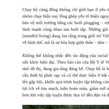
Chạy bộ cộng đồng không chỉ giới hạn ở yếu tố
nhóm chạy hiện nay lồng ghép yếu tố thiện ngu
bảo vệ môi trường bằng các buổi plogging – vừ
lành mạnh cùng nhau sau buổi tập. Những giá 
(mindful living) đang lan rộng trong giới trẻ V
về hình thể, mà là sự hòa hợp giữa thân – tâm – t
Không thể không nhắc đến tác động của social 
sức khỏe hiện đại. Theo báo cáo của Bộ Y tế Vi
nhỏ đô thị, đang gia tăng đáng kể. Chạy bộ là
cầu thiết bị phức tạp và có thể thực hiện ở b
lên gấp bội, khiến quá trình luyện tập không cò
lợi ích về tim mạch, tuần hoàn máu, giảm mỡ nộ
hơn khi việc tập luyện được duy trì đều đặn và 