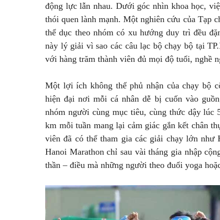
động lực lẫn nhau. Dưới góc nhìn khoa học, vi
thói quen lành mạnh. Một nghiên cứu của Tạp c
thể dục theo nhóm có xu hướng duy trì đều đặ
này lý giải vì sao các câu lạc bộ chạy bộ tại
với hàng trăm thành viên đủ mọi độ tuổi, nghề n
Một lợi ích không thể phủ nhận của chạy bộ c
hiện đại nơi mỗi cá nhân dễ bị cuốn vào guồn
nhóm người cùng mục tiêu, cùng thức dậy lúc 
km mỗi tuần mang lại cảm giác gắn kết chân th
viên đã có thể tham gia các giải chạy lớn nh
Hanoi Marathon chỉ sau vài tháng gia nhập cộng 
thần – điều mà những người theo đuổi yoga hoặc