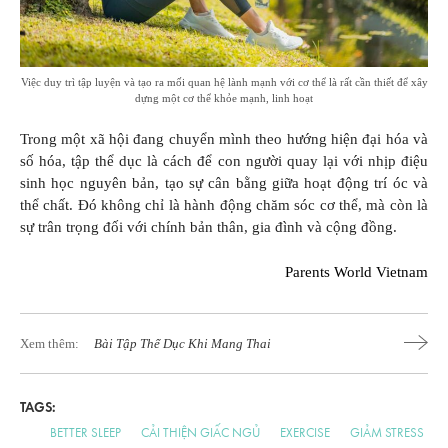
Việc duy trì tập luyện và tạo ra mối quan hệ lành mạnh với cơ thể là rất cần thiết để xây
dựng một cơ thể khỏe mạnh, linh hoạt
Trong một xã hội đang chuyển mình theo hướng hiện đại hóa và
số hóa, tập thể dục là cách để con người quay lại với nhịp điệu
sinh học nguyên bản, tạo sự cân bằng giữa hoạt động trí óc và
thể chất. Đó không chỉ là hành động chăm sóc cơ thể, mà còn là
sự trân trọng đối với chính bản thân, gia đình và cộng đồng.
Parents World Vietnam
Xem thêm:
Bài Tập Thể Dục Khi Mang Thai
TAGS:
BETTER SLEEP
CẢI THIỆN GIẤC NGỦ
EXERCISE
GIẢM STRESS