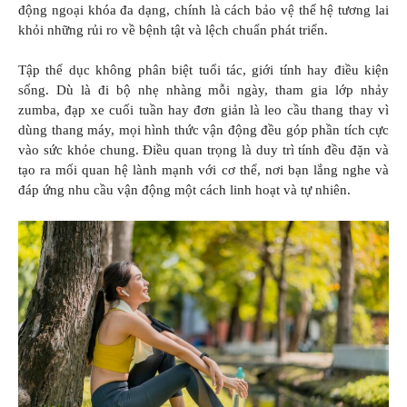
động ngoại khóa đa dạng, chính là cách bảo vệ thế hệ tương lai
khỏi những rủi ro về bệnh tật và lệch chuẩn phát triển.
Tập thể dục không phân biệt tuổi tác, giới tính hay điều kiện
sống. Dù là đi bộ nhẹ nhàng mỗi ngày, tham gia lớp nhảy
zumba, đạp xe cuối tuần hay đơn giản là leo cầu thang thay vì
dùng thang máy, mọi hình thức vận động đều góp phần tích cực
vào sức khỏe chung. Điều quan trọng là duy trì tính đều đặn và
tạo ra mối quan hệ lành mạnh với cơ thể, nơi bạn lắng nghe và
đáp ứng nhu cầu vận động một cách linh hoạt và tự nhiên.