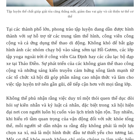
Tập luyện thể chất giúp giải tỏa căng thẳng mắt, giảm đau vai gáy và cải thiện tư thế cơ
thể
Tại các thành phố lớn, phong trào tập luyện đang dần được hình
thành với sự hỗ trợ từ các trung tâm thể hình, công viên công
cộng và cả ứng dụng thể thao di động. Không khó để bắt gặp
hình ảnh các nhóm chạy bộ vào sáng sớm tại Hồ Gươm, các lớp
tập yoga ngoài trời ở công viên Gia Định hay các câu lạc bộ đạp
xe tại Thảo Điền. Sự phát triển của các không gian thể thao công
cộng và những sáng kiến truyền cảm hứng sống lành mạnh từ
các tổ chức xã hội đã góp phần nâng cao nhận thức và làm cho
việc tập luyện trở nên gần gũi, dễ tiếp cận hơn với mọi tầng lớp.
Không thể phủ nhận rằng việc duy trì một thói quen thể dục đòi
hỏi sự kiên nhẫn và kỷ luật cá nhân, đặc biệt trong xã hội hiện
đại nơi con người luôn bị cuốn vào lịch trình bận rộn. Tuy nhiên,
khi hiểu rõ tầm quan trọng của vận động đối với sức khỏe tổng
thể, mỗi người sẽ dần nhận ra rằng đây không phải là một lựa
chọn xa xỉ, mà là một hình thức đầu tư thiết yếu cho tương lai.
Một cơ thể khỏe mạnh không chỉ giúp chúng ta làm việc hiệu