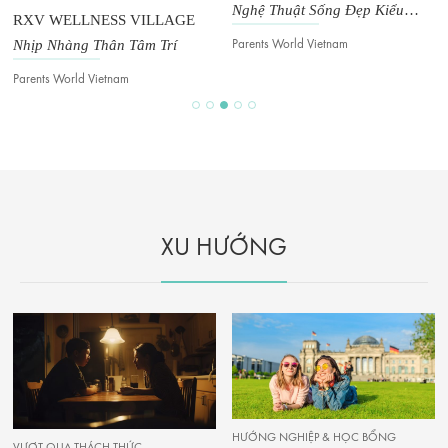
Nghệ Thuật Sống Đẹp Kiểu
RXV WELLNESS VILLAGE
Pháp
Nhịp Nhàng Thân Tâm Trí
Parents World Vietnam
Parents World Vietnam
XU HƯỚNG
HƯỚNG NGHIỆP & HỌC BỔNG
VƯỢT QUA THÁCH THỨC