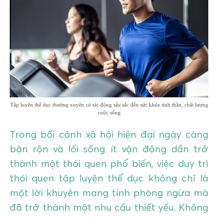
GIÁO DỤC
KỲ NGHỈ & ĐIỂM ĐẾN
QUÀ TẶNG & SỰ KIỆN
LIÊN HỆ
Tập luyện thể dục thường xuyên có tác động sâu sắc đến sức khỏe tinh thần, chất lượng
cuộc sống
Trong bối cảnh xã hội hiện đại ngày càng
bận rộn và lối sống ít vận động dần trở
thành một thói quen phổ biến, việc duy trì
thói quen tập luyện thể dục không chỉ là
một lời khuyên mang tính phòng ngừa mà
đã trở thành một nhu cầu thiết yếu. Không