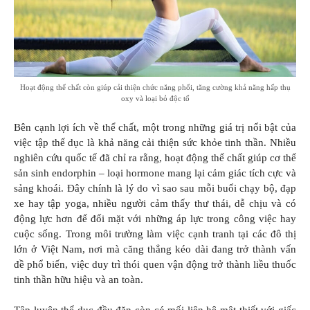
Hoạt động thể chất còn giúp cải thiện chức năng phổi, tăng cường khả năng hấp thụ
oxy và loại bỏ độc tố
Bên cạnh lợi ích về thể chất, một trong những giá trị nổi bật của
việc tập thể dục là khả năng cải thiện sức khỏe tinh thần. Nhiều
nghiên cứu quốc tế đã chỉ ra rằng, hoạt động thể chất giúp cơ thể
sản sinh endorphin – loại hormone mang lại cảm giác tích cực và
sảng khoái. Đây chính là lý do vì sao sau mỗi buổi chạy bộ, đạp
xe hay tập yoga, nhiều người cảm thấy thư thái, dễ chịu và có
động lực hơn để đối mặt với những áp lực trong công việc hay
cuộc sống. Trong môi trường làm việc cạnh tranh tại các đô thị
lớn ở Việt Nam, nơi mà căng thẳng kéo dài đang trở thành vấn
đề phổ biến, việc duy trì thói quen vận động trở thành liều thuốc
tinh thần hữu hiệu và an toàn.