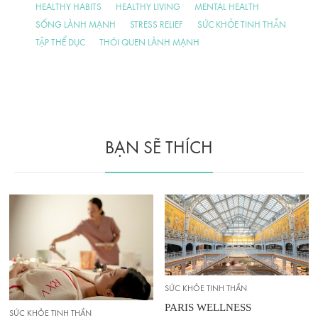
HEALTHY HABITS
HEALTHY LIVING
MENTAL HEALTH
SỐNG LÀNH MẠNH
STRESS RELIEF
SỨC KHỎE TINH THẦN
TẬP THỂ DỤC
THÓI QUEN LÀNH MẠNH
BẠN SẼ THÍCH
SỨC KHỎE TINH THẦN
PARIS WELLNESS
SỨC KHỎE TINH THẦN