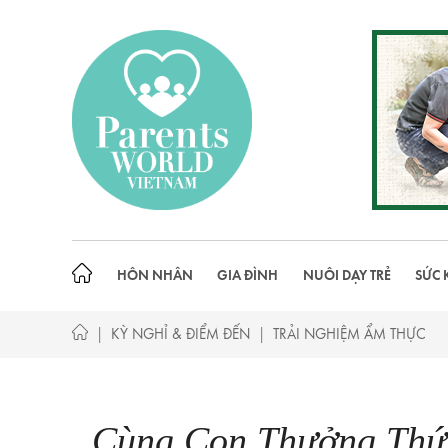
Skip
to
content
HÔN NHÂN
GIA ĐÌNH
NUÔI DẠY TRẺ
SỨC 
|
|
KỲ NGHỈ & ĐIỂM ĐẾN
TRẢI NGHIỆM ẨM THỰC
Cùng Con Thưởng Thứ