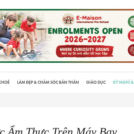
KHOẺ
LÀM ĐẸP & CHĂM SÓC BẢN THÂN
GIÁO DỤC
KỲ NGHỈ &
c Ẩm Thực Trên Máy Bay