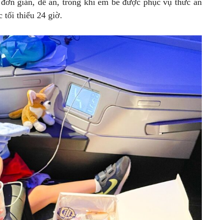
 đơn giản, dễ ăn, trong khi em bé được phục vụ thức ăn
 tối thiểu 24 giờ.