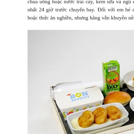
chua uống hoặc nước trái cây, kèm sữa và ngũ cố
nhất 24 giờ trước chuyến bay. Đối với em bé 
hoặc thức ăn nghiền, nhưng hãng vẫn khuyên nên