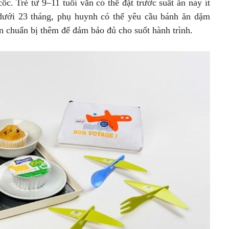
c. Trẻ từ 9–11 tuổi vẫn có thể đặt trước suất ăn này ít
dưới 23 tháng, phụ huynh có thể yêu cầu bánh ăn dặm
 chuẩn bị thêm để đảm bảo đủ cho suốt hành trình.