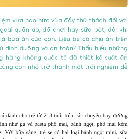
hiệm vừa háo hức vừa đầy thử thách đối với
goài quần áo, đồ chơi hay sữa bột, đôi khi
là bữa ăn của con. Liệu bé có chịu ăn trên
đủ dinh dưỡng và an toàn? Thấu hiểu những
g hàng không quốc tế đã thiết kế suất ăn
 cùng con nhỏ trở thành một trải nghiệm dễ
hú dành cho trẻ từ 2–8 tuổi trên các chuyến bay đường
hính như gà và pasta phô mai, bánh ngọt, phô mai kèm
. Với bữa sáng, trẻ sẽ có hai loại bánh ngọt mini, sữa