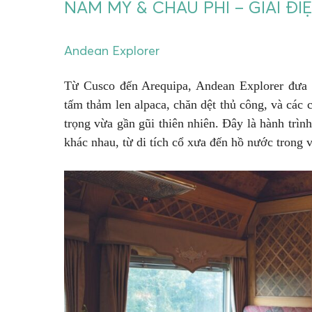
NAM MỸ & CHÂU PHI – GIAI ĐI
Andean Explorer
Từ Cusco đến Arequipa, Andean Explorer đưa
tấm thảm len alpaca, chăn dệt thủ công, và các 
trọng vừa gần gũi thiên nhiên. Đây là hành tr
khác nhau, từ di tích cổ xưa đến hồ nước trong v