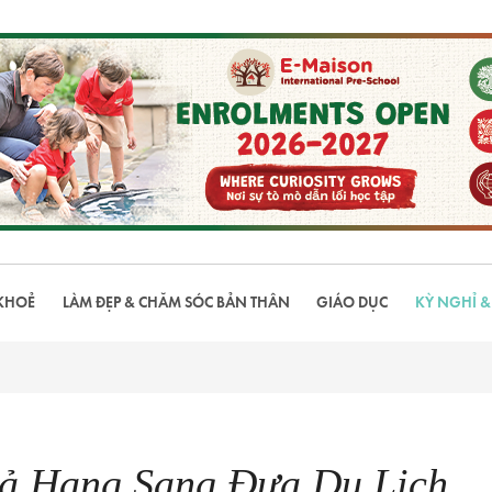
KHOẺ
LÀM ĐẸP & CHĂM SÓC BẢN THÂN
GIÁO DỤC
KỲ NGHỈ &
ả Hạng Sang Đưa Du Lịch