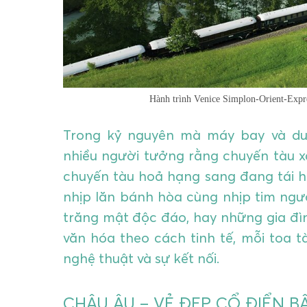
Hành trình Venice Simplon-Orient-Expr
Trong kỷ nguyên mà máy bay và du 
nhiều người tưởng rằng chuyến tàu xa 
chuyến tàu hoả hạng sang đang tái hi
nhịp lăn bánh hòa cùng nhịp tim ngư
trăng mật độc đáo, hay những gia đì
văn hóa theo cách tinh tế, mỗi toa t
nghệ thuật và sự kết nối.
CHÂU ÂU – VẺ ĐẸP CỔ ĐIỂN BẤ