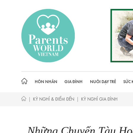
Skip
to
content
HÔN NHÂN
GIA ĐÌNH
NUÔI DẠY TRẺ
SỨC 
|
|
KỲ NGHỈ & ĐIỂM ĐẾN
KỲ NGHỈ GIA ĐÌNH
Những Chuyến Tàu Ho