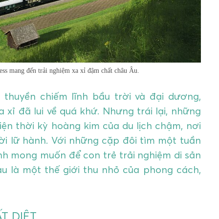
ess mang đến trải nghiệm xa xỉ đậm chất châu Âu.
thuyền chiếm lĩnh bầu trời và đại dương,
xỉ đã lui về quá khứ. Nhưng trái lại, những
ện thời kỳ hoàng kim của du lịch chậm, nơi
ời lữ hành. Với những cặp đôi tìm một tuần
nh mong muốn để con trẻ trải nghiệm di sản
àu là một thế giới thu nhỏ của phong cách,
T DIỆT