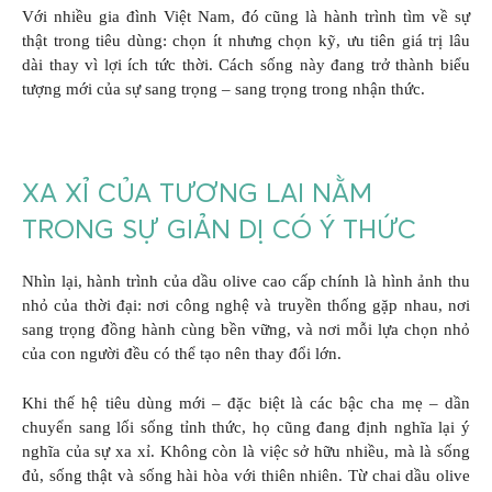
Với nhiều gia đình Việt Nam, đó cũng là hành trình tìm về sự
thật trong tiêu dùng: chọn ít nhưng chọn kỹ, ưu tiên giá trị lâu
dài thay vì lợi ích tức thời. Cách sống này đang trở thành biểu
tượng mới của sự sang trọng – sang trọng trong nhận thức.
XA XỈ CỦA TƯƠNG LAI NẰM
TRONG SỰ GIẢN DỊ CÓ Ý THỨC
Nhìn lại, hành trình của dầu olive cao cấp chính là hình ảnh thu
nhỏ của thời đại: nơi công nghệ và truyền thống gặp nhau, nơi
sang trọng đồng hành cùng bền vững, và nơi mỗi lựa chọn nhỏ
của con người đều có thể tạo nên thay đổi lớn.
Khi thế hệ tiêu dùng mới – đặc biệt là các bậc cha mẹ – dần
chuyển sang lối sống tỉnh thức, họ cũng đang định nghĩa lại ý
nghĩa của sự xa xỉ. Không còn là việc sở hữu nhiều, mà là sống
đủ, sống thật và sống hài hòa với thiên nhiên. Từ chai dầu olive