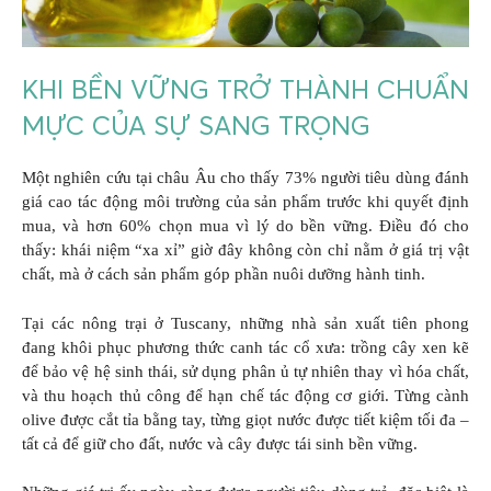
KHI BỀN VỮNG TRỞ THÀNH CHUẨN
MỰC CỦA SỰ SANG TRỌNG
Một nghiên cứu tại châu Âu cho thấy 73% người tiêu dùng đánh
giá cao tác động môi trường của sản phẩm trước khi quyết định
mua, và hơn 60% chọn mua vì lý do bền vững. Điều đó cho
thấy: khái niệm “xa xỉ” giờ đây không còn chỉ nằm ở giá trị vật
chất, mà ở cách sản phẩm góp phần nuôi dưỡng hành tinh.
Tại các nông trại ở Tuscany, những nhà sản xuất tiên phong
đang khôi phục phương thức canh tác cổ xưa: trồng cây xen kẽ
để bảo vệ hệ sinh thái, sử dụng phân ủ tự nhiên thay vì hóa chất,
và thu hoạch thủ công để hạn chế tác động cơ giới. Từng cành
olive được cắt tỉa bằng tay, từng giọt nước được tiết kiệm tối đa –
tất cả để giữ cho đất, nước và cây được tái sinh bền vững.