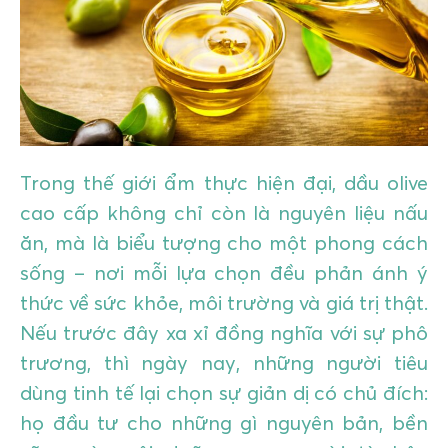
GIÁO DỤC
KỲ NGHỈ & ĐIỂM ĐẾN
QUÀ TẶNG & SỰ KIỆN
LIÊN HỆ
Trong thế giới ẩm thực hiện đại, dầu olive
cao cấp không chỉ còn là nguyên liệu nấu
ăn, mà là biểu tượng cho một phong cách
sống – nơi mỗi lựa chọn đều phản ánh ý
thức về sức khỏe, môi trường và giá trị thật.
Nếu trước đây xa xỉ đồng nghĩa với sự phô
trương, thì ngày nay, những người tiêu
dùng tinh tế lại chọn sự giản dị có chủ đích:
họ đầu tư cho những gì nguyên bản, bền