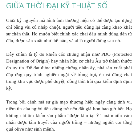
GIỮA THỜI ĐẠI KỸ THUẬT SỐ
Giữa kỷ nguyên mà hình ảnh thương hiệu có thể được tạo dựng
chỉ bằng vài cú nhấp chuột, người tiêu dùng lại càng khao khát
sự chân thật. Họ muốn biết chính xác chai dầu mình dùng đến từ
đâu, được sản xuất như thế nào, và ai là người đứng sau nó.
Đây chính là lý do khiến các chứng nhận như PDO (Protected
Designation of Origin) hay nhãn hữu cơ châu Âu trở thành thước
đo uy tín. Để đạt được những chứng nhận ấy, nhà sản xuất phải
đáp ứng quy trình nghiêm ngặt về trồng trọt, ép và đóng chai
trong khu vực được phê duyệt, đồng thời trải qua kiểm định định
kỳ.
Trong bối cảnh mà sự giả mạo thương hiệu ngày càng tinh vi,
niềm tin của người tiêu dùng trở nên đắt giá hơn bao giờ hết. Họ
không chỉ tìm kiếm sản phẩm “được làm tại Ý” mà muốn cảm
nhận được tâm huyết của người trồng – những người coi từng
quả olive như sinh mệnh.