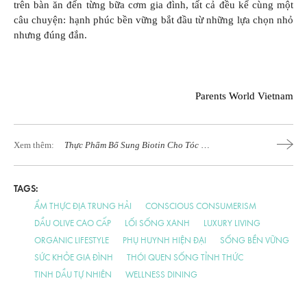
trên bàn ăn đến từng bữa cơm gia đình, tất cả đều kể cùng một
câu chuyện: hạnh phúc bền vững bắt đầu từ những lựa chọn nhỏ
nhưng đúng đắn.
Parents World Vietnam
Xem thêm:
Thực Phẩm Bổ Sung Biotin Cho Tóc Và
Da Khỏe Đẹp
TAGS:
ẨM THỰC ĐỊA TRUNG HẢI
CONSCIOUS CONSUMERISM
DẦU OLIVE CAO CẤP
LỐI SỐNG XANH
LUXURY LIVING
ORGANIC LIFESTYLE
PHỤ HUYNH HIỆN ĐẠI
SỐNG BỀN VỮNG
SỨC KHỎE GIA ĐÌNH
THÓI QUEN SỐNG TỈNH THỨC
TINH DẦU TỰ NHIÊN
WELLNESS DINING