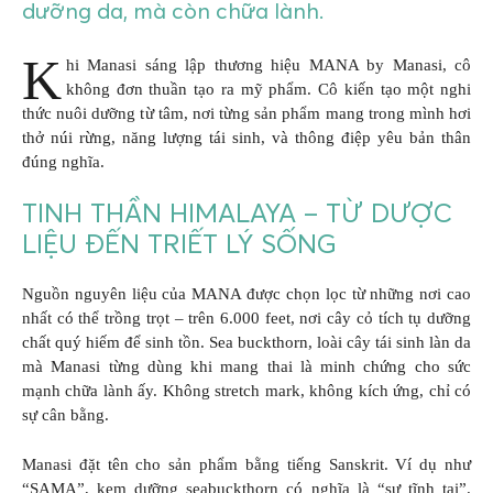
dưỡng da, mà còn chữa lành.
K
hi Manasi sáng lập thương hiệu MANA by Manasi, cô
không đơn thuần tạo ra mỹ phẩm. Cô kiến tạo một nghi
thức nuôi dưỡng từ tâm, nơi từng sản phẩm mang trong mình hơi
thở núi rừng, năng lượng tái sinh, và thông điệp yêu bản thân
đúng nghĩa.
TINH THẦN HIMALAYA – TỪ DƯỢC
LIỆU ĐẾN TRIẾT LÝ SỐNG
Nguồn nguyên liệu của MANA được chọn lọc từ những nơi cao
nhất có thể trồng trọt – trên 6.000 feet, nơi cây cỏ tích tụ dưỡng
chất quý hiếm để sinh tồn. Sea buckthorn, loài cây tái sinh làn da
mà Manasi từng dùng khi mang thai là minh chứng cho sức
mạnh chữa lành ấy. Không stretch mark, không kích ứng, chỉ có
sự cân bằng.
Manasi đặt tên cho sản phẩm bằng tiếng Sanskrit. Ví dụ như
“SAMA”, kem dưỡng seabuckthorn có nghĩa là “sự tĩnh tại”.