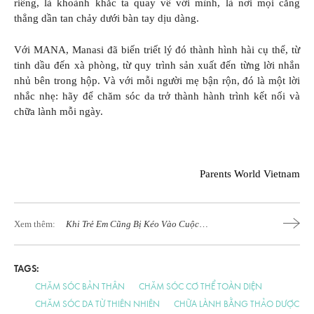
riêng, là khoảnh khắc ta quay về với mình, là nơi mọi căng
thẳng dần tan chảy dưới bàn tay dịu dàng.
Với MANA, Manasi đã biến triết lý đó thành hình hài cụ thể, từ
tinh dầu đến xà phòng, từ quy trình sản xuất đến từng lời nhắn
nhủ bên trong hộp. Và với mỗi người mẹ bận rộn, đó là một lời
nhắc nhẹ: hãy để chăm sóc da trở thành hành trình kết nối và
chữa lành mỗi ngày.
Parents World Vietnam
Xem thêm:
Khi Trẻ Em Cũng Bị Kéo Vào Cuộc
Chiến Chống Lão Hoá
TAGS:
CHĂM SÓC BẢN THÂN
CHĂM SÓC CƠ THỂ TOÀN DIỆN
CHĂM SÓC DA TỪ THIÊN NHIÊN
CHỮA LÀNH BẰNG THẢO DƯỢC