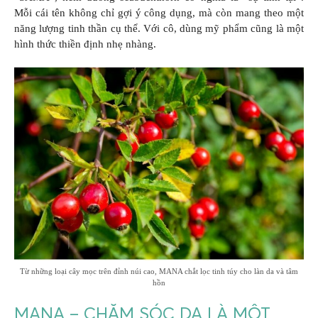
Mỗi cái tên không chỉ gợi ý công dụng, mà còn mang theo một
năng lượng tinh thần cụ thể. Với cô, dùng mỹ phẩm cũng là một
hình thức thiền định nhẹ nhàng.
Từ những loại cây mọc trên đỉnh núi cao, MANA chắt lọc tinh túy cho làn da và tâm
hồn
MANA – CHĂM SÓC DA LÀ MỘT