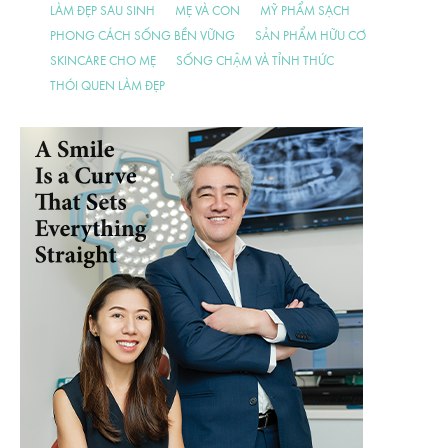
LÀM ĐẸP SAU SINH
MẸ VÀ CON
MỸ PHẨM SẠCH
PHONG CÁCH SỐNG BỀN VỮNG
SẢN PHẨM HỮU CƠ
SKINCARE CHO MẸ
SỐNG CHẬM VÀ TỈNH THỨC
THÓI QUEN LÀM ĐẸP