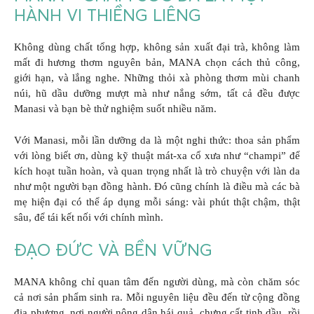
HÀNH VI THIỀNG LIÊNG
Không dùng chất tổng hợp, không sản xuất đại trà, không làm
mất đi hương thơm nguyên bản, MANA chọn cách thủ công,
giới hạn, và lắng nghe. Những thỏi xà phòng thơm mùi chanh
núi, hũ dầu dưỡng mượt mà như nắng sớm, tất cả đều được
Manasi và bạn bè thử nghiệm suốt nhiều năm.
Với Manasi, mỗi lần dưỡng da là một nghi thức: thoa sản phẩm
với lòng biết ơn, dùng kỹ thuật mát-xa cổ xưa như “champi” để
kích hoạt tuần hoàn, và quan trọng nhất là trò chuyện với làn da
như một người bạn đồng hành. Đó cũng chính là điều mà các bà
mẹ hiện đại có thể áp dụng mỗi sáng: vài phút thật chậm, thật
sâu, để tái kết nối với chính mình.
ĐẠO ĐỨC VÀ BỀN VỮNG
MANA không chỉ quan tâm đến người dùng, mà còn chăm sóc
cả nơi sản phẩm sinh ra. Mỗi nguyên liệu đều đến từ cộng đồng
địa phương, nơi người nông dân hái quả, chưng cất tinh dầu, rồi