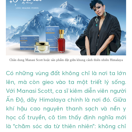
GIÁO DỤC
KỲ NGHỈ & ĐIỂM ĐẾN
QUÀ TẶNG & SỰ KIỆN
LIÊN HỆ
Chân dung Manasi Scott hoặc sản phẩm đặt giữa khung cảnh thiên nhiên Himalaya
Có những vùng đất không chỉ là nơi ta lớn
lên, mà còn gieo vào ta một triết lý sống.
Với Manasi Scott, ca sĩ kiêm diễn viên người
Ấn Độ, dãy Himalaya chính là nơi đó. Giữa
khí hậu cao nguyên thanh sạch và nền y
học cổ truyền, cô tìm thấy định nghĩa mới
là “chăm sóc da từ thiên nhiên”: không chỉ