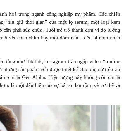
thánh hoá trong ngành công nghiệp mỹ phẩm. Các chiến
g “níu giữ thời gian” của một lọ serum, một loại kem
ó cần phải sửa chữa. Tuổi trẻ trở thành đơn vị đo lường
là một vết chân chim hay một đốm nâu – đều bị nhìn nhận
ền tảng như TikTok, Instagram tràn ngập video “routine
ơi những sản phẩm vốn được thiết kế cho phụ nữ trên 35
thậm chí là Gen Alpha. Hiện tượng này không còn chỉ là
hơn, là một dấu hiệu của sự bất an lan rộng về cơ thể và