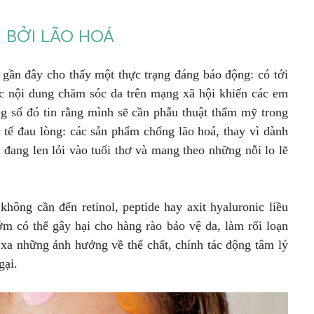
 BỞI LÃO HOÁ
gần đây cho thấy một thực trạng đáng báo động: có tới
ác nội dung chăm sóc da trên mạng xã hội khiến các em
ng số đó tin rằng mình sẽ cần phẫu thuật thẩm mỹ trong
 tế đau lòng: các sản phẩm chống lão hoá, thay vì dành
 đang len lỏi vào tuổi thơ và mang theo những nỗi lo lẽ
 không cần đến retinol, peptide hay axit hyaluronic liều
m có thể gây hại cho hàng rào bảo vệ da, làm rối loạn
 xa những ảnh hưởng về thể chất, chính tác động tâm lý
gại.