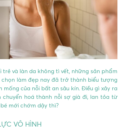
i trẻ và làn da không tì vết, những sản phẩm
a chọn làm đẹp nay đã trở thành biểu tượng
mống của nỗi bất an sâu kín. Điều gì xảy ra
chuyển hoá thành nỗi sợ già đi, lan tỏa từ
 bé mới chớm dậy thì?
LỰC VÔ HÌNH