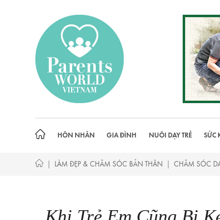
Skip
to
content
HÔN NHÂN
GIA ĐÌNH
NUÔI DẠY TRẺ
SỨC 
|
|
LÀM ĐẸP & CHĂM SÓC BẢN THÂN
CHĂM SÓC DA
Khi Trẻ Em Cũng Bị K