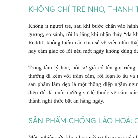
KHÔNG CHỈ TRẺ NHỎ, THANH 
Không ít người trẻ, sau khi bước chân vào hành
gương, so sánh, rồi lo lắng khi nhận thấy “da
Reddit, không hiếm các chia sẻ về việc nhìn thấ
hay cảm giác có lỗi nếu một ngày không dùng đủ
Trong tâm lý học, nỗi sợ già có tên gọi riêng:
thường đi kèm với trầm cảm, rối loạn lo âu và 
sản phẩm làm đẹp là một thông điệp ngầm nguy
điều đó đã nuôi dưỡng sự lệ thuộc về cảm xúc
thành nghi thức bất an hàng ngày.
SẢN PHẨM CHỐNG LÃO HOÁ: C
Một nghiên cứu khoa học với sự tham gia của h