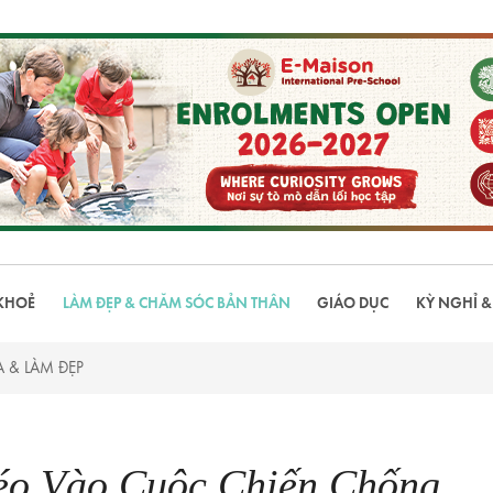
KHOẺ
LÀM ĐẸP & CHĂM SÓC BẢN THÂN
GIÁO DỤC
KỲ NGHỈ &
 & LÀM ĐẸP
éo Vào Cuộc Chiến Chống