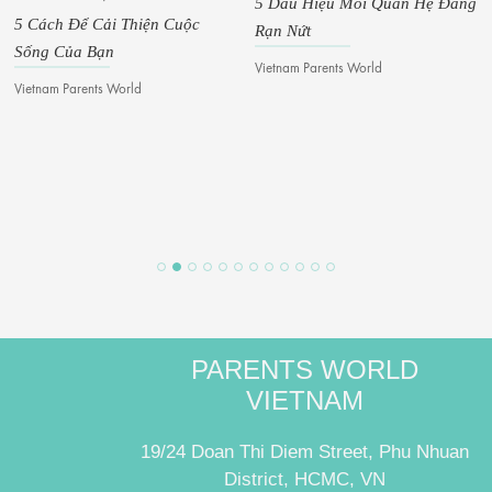
5 Dấu Hiệu Mối Quan Hệ Đang
Hoạ
Cách Để Cải Thiện Cuộc
Rạn Nứt
ng Của Bạn
Vietn
Vietnam Parents World
tnam Parents World
PARENTS WORLD
VIETNAM
19/24 Doan Thi Diem Street, Phu Nhuan
District, HCMC, VN