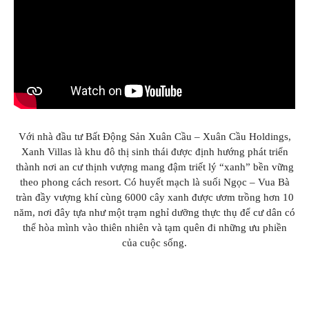
GIÁO DỤC
KỲ NGHỈ & ĐIỂM ĐẾN
QUÀ TẶNG & SỰ KIỆN
LIÊN HỆ
Với nhà đầu tư Bất Động Sản Xuân Cầu – Xuân Cầu Holdings,
Xanh Villas là khu đô thị sinh thái được định hướng phát triển
thành nơi an cư thịnh vượng mang đậm triết lý “xanh” bền vững
theo phong cách resort. Có huyết mạch là suối Ngọc – Vua Bà
tràn đầy vượng khí cùng 6000 cây xanh được ươm trồng hơn 10
năm, nơi đây tựa như một trạm nghỉ dưỡng thực thụ để cư dân có
thể hòa mình vào thiên nhiên và tạm quên đi những ưu phiền
của cuộc sống.