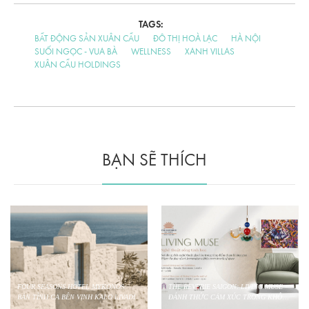
TAGS:
BẤT ĐỘNG SẢN XUÂN CẦU
ĐÔ THỊ HOÀ LẠC
HÀ NỘI
SUỐI NGỌC - VUA BÀ
WELLNESS
XANH VILLAS
XUÂN CẦU HOLDINGS
BẠN SẼ THÍCH
L MYKONOS:
THE REVERIE SAIGON: LIVING MUSE –
ENTALULA: KHI SỰ NG
NH KALO LIVADI
ĐÁNH THỨC CẢM XÚC TRONG KHÔNG
THÀNH XA XỈ
GIAN ĐƯƠNG ĐẠI