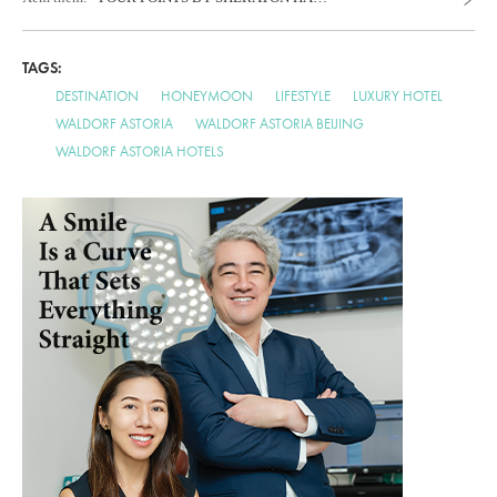
GIANG
Khách Sạn Thương Hiệu Quốc
Tế Đầu Tiên Tại Hà Giang
TAGS:
DESTINATION
HONEYMOON
LIFESTYLE
LUXURY HOTEL
WALDORF ASTORIA
WALDORF ASTORIA BEIJING
WALDORF ASTORIA HOTELS