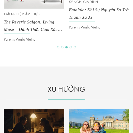
KỲ NGHỈ GIA ĐÌNH
Entalula: Khi Sự Nguyên Sơ Trở
TRẢI NGHIỆM ẨM THỰC
Thành Xa Xỉ
The Reverie Saigon: Living
Parents World Vietnam
Muse – Đánh Thức Cảm Xúc
Trong Không Gian Đương Đại
Parents World Vietnam
XU HƯỚNG