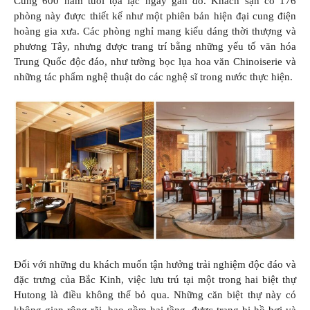
Cung 600 năm tuổi tọa lạc ngay gần đó. Khách sạn có 176
phòng này được thiết kế như một phiên bản hiện đại cung điện
hoàng gia xưa. Các phòng nghỉ mang kiểu dáng thời thượng và
phương Tây, nhưng được trang trí bằng những yếu tố văn hóa
Trung Quốc độc đáo, như tường bọc lụa hoa văn Chinoiserie và
những tác phẩm nghệ thuật do các nghệ sĩ trong nước thực hiện.
Đối với những du khách muốn tận hưởng trải nghiệm độc đáo và
đặc trưng của Bắc Kinh, việc lưu trú tại một trong hai biệt thự
Hutong là điều không thể bỏ qua. Những căn biệt thự này có
không gian rộng rãi, bao gồm hai tầng, được trang bị hồ bơi và