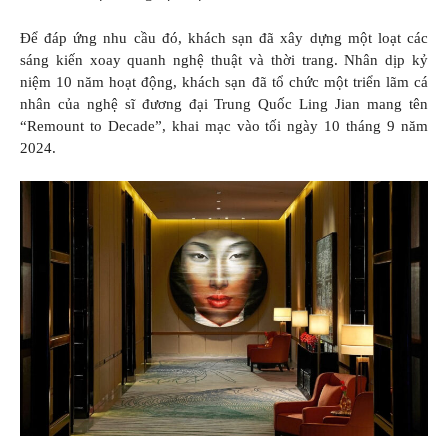
Để đáp ứng nhu cầu đó, khách sạn đã xây dựng một loạt các
sáng kiến xoay quanh nghệ thuật và thời trang. Nhân dịp kỷ
niệm 10 năm hoạt động, khách sạn đã tổ chức một triển lãm cá
nhân của nghệ sĩ đương đại Trung Quốc Ling Jian mang tên
“Remount to Decade”, khai mạc vào tối ngày 10 tháng 9 năm
2024.