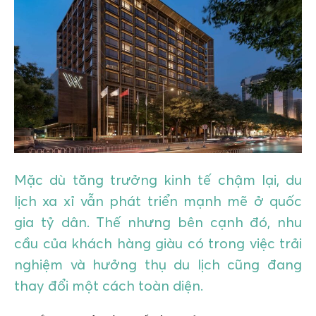
GIÁO DỤC
KỲ NGHỈ & ĐIỂM ĐẾN
QUÀ TẶNG & SỰ KIỆN
LIÊN HỆ
Mặc dù tăng trưởng kinh tế chậm lại, du
lịch xa xỉ vẫn phát triển mạnh mẽ ở quốc
gia tỷ dân. Thế nhưng bên cạnh đó, nhu
cầu của khách hàng giàu có trong việc trải
nghiệm và hưởng thụ du lịch cũng đang
thay đổi một cách toàn diện.