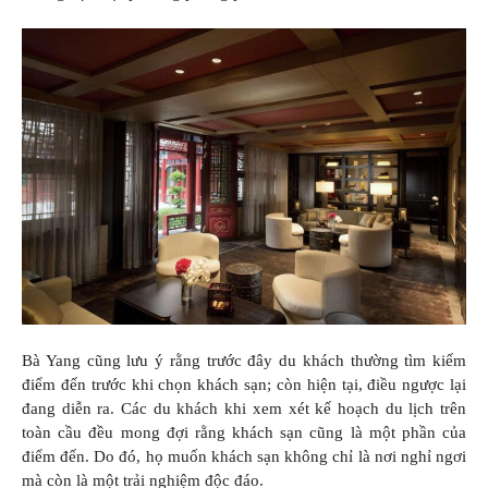
Bà Yang cũng lưu ý rằng trước đây du khách thường tìm kiếm
điểm đến trước khi chọn khách sạn; còn hiện tại, điều ngược lại
đang diễn ra. Các du khách khi xem xét kế hoạch du lịch trên
toàn cầu đều mong đợi rằng khách sạn cũng là một phần của
điểm đến. Do đó, họ muốn khách sạn không chỉ là nơi nghỉ ngơi
mà còn là một trải nghiệm độc đáo.