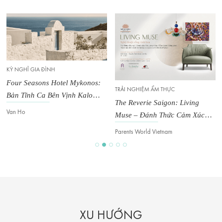
KỲ NGHỈ GIA ĐÌNH
Four Seasons Hotel Mykonos:
TRẢI NGHIỆM ẨM THỰC
Bản Tĩnh Ca Bên Vịnh Kalo
The Reverie Saigon: Living
Livadi
Van Ho
Muse – Đánh Thức Cảm Xúc
Trong Không Gian Đương Đại
Parents World Vietnam
XU HƯỚNG