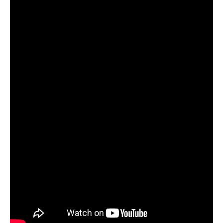
GIÁO DỤC
KỲ NGHỈ & ĐIỂM ĐẾN
QUÀ TẶNG & SỰ KIỆN
LIÊN HỆ