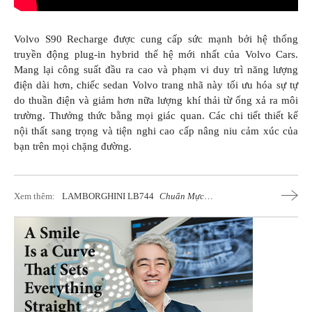
Volvo S90 Recharge được cung cấp sức mạnh bởi hệ thống
truyền động plug-in hybrid thế hệ mới nhất của Volvo Cars.
Mang lại công suất đầu ra cao và phạm vi duy trì năng lượng
điện dài hơn, chiếc sedan Volvo trang nhã này tối ưu hóa sự tự
do thuần điện và giảm hơn nữa lượng khí thải từ ống xả ra môi
trường. Thưởng thức bằng mọi giác quan. Các chi tiết thiết kế
nội thất sang trọng và tiện nghi cao cấp nâng niu cảm xúc của
bạn trên mọi chặng đường.
Xem thêm:
LAMBORGHINI LB744
Chuẩn Mực
Mới Cho Những Siêu Xe Thể Thao
Hybrid