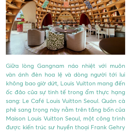
GIÁO DỤC
KỲ NGHỈ & ĐIỂM ĐẾN
QUÀ TẶNG & SỰ KIỆN
LIÊN HỆ
Giữa lòng Gangnam náo nhiệt với muôn
vàn ánh đèn hoa lệ và dòng người tới lui
không bao giờ dứt, Louis Vuitton mang đến
ốc đảo của sự tinh tế trong ẩm thực hạng
sang: Le Café Louis Vuitton Seoul. Quán cà
phê sang trọng này nằm trên tầng bốn của
Maison Louis Vuitton Seoul, một công trình
được kiến trúc sư huyền thoại Frank Gehry