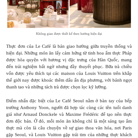
Không gian được thiết kế theo hướng hiện đại
Thực đơn của Le Café là bản giao hưởng giữa truyền thống và
hiện đại. Những món ăn lấy cảm hứng từ tinh hoa ẩm thực Pháp
được hòa quyện với hương vị đặc trưng của Hàn Quốc, mang
đến trải nghiệm bất ngờ nhưng đầy thuyết phục. Bữa trà chiều
vốn được yêu thích tại các maison của Louis Vuitton trên khắp
thế giới nay được khoác thêm dấu ấn địa phương, với bánh ngọt
thanh tao và những tách trà được chọn lọc kỹ lưỡng.
Điểm nhấn đặc biệt của Le Café Seoul nằm ở bàn tay của bếp
trưởng Anthony Yoon, người đã hợp tác cùng các tên tuổi danh
giá như Arnaud Donckele và Maxime Frédéric để tạo nên thực
đơn độc bản. Ở đó, mỗi món ăn không chỉ là một sáng tạo ẩm
thực mà còn là câu chuyện về sự giao thoa văn hóa, nơi Paris
gặp Seoul, và Louis Vuitton gặp trái tim của những thực khách