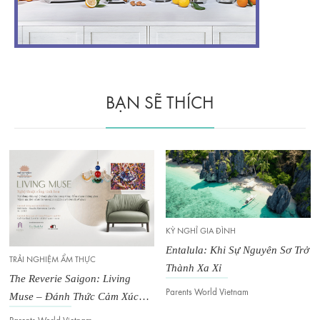
BẠN SẼ THÍCH
KỲ NGHỈ GIA ĐÌNH
Entalula: Khi Sự Nguyên Sơ Trở
TRẢI NGHIỆM ẨM THỰC
Thành Xa Xỉ
The Reverie Saigon: Living
Parents World Vietnam
Muse – Đánh Thức Cảm Xúc
Trong Không Gian Đương Đại