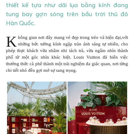
thiết kế tựa như dải lụa bằng kính đang
tung bay gợn sóng trên bầu trời thủ đô
Hàn Quốc.
K
hông gian nơi đây mang vẻ đẹp trong trẻo và hiện đại,với
những bức tường kính ngập tràn ánh sáng tự nhiên, cho
phép thực khách vừa nhâm nhi tách trà, vừa ngắm nhìn thành
phố từ một góc nhìn khác biệt. Louis Vuitton đã biến việc
thưởng thức cà phê thành một trải nghiệm đa giác quan, nơi từng
chi tiết nhỏ đều gợi mở sự sang trọng.