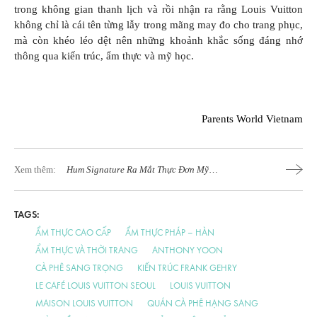
trong không gian thanh lịch và rồi nhận ra rằng Louis Vuitton
không chỉ là cái tên từng lẫy trong mãng may đo cho trang phục,
mà còn khéo léo dệt nên những khoảnh khắc sống đáng nhớ
thông qua kiến trúc, ẩm thực và mỹ học.
Parents World Vietnam
Xem thêm:
Hum Signature Ra Mắt Thực Đơn Mỹ
Vị Thực Vật
TAGS:
ẨM THỰC CAO CẤP
ẨM THỰC PHÁP – HÀN
ẨM THỰC VÀ THỜI TRANG
ANTHONY YOON
CÀ PHÊ SANG TRỌNG
KIẾN TRÚC FRANK GEHRY
LE CAFÉ LOUIS VUITTON SEOUL
LOUIS VUITTON
MAISON LOUIS VUITTON
QUÁN CÀ PHÊ HẠNG SANG