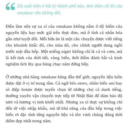
Dù xuất hiện ở bất kỳ thành phố nào, tinh thần cốt lõi của
omakase vẫn không đổi.
Điều làm nên sự xa xỉ của omakase không nằm ở độ hiếm của
nguyên liệu hay mức giá trên thực đơn, mà ở tính cá nhân hóa
gần như tuyệt đối. Mỗi bữa ăn là một câu chuyện được viết riêng
cho khoảnh khắc đó, cho mùa đó, cho chính người đang ngồi
trước mặt đầu bếp. Một miếng nigiri không chỉ là cá và cơm, mà
là kết tinh của thời tiết, vùng biển, thời điểm đánh bắt và kinh
nghiệm tích lũy qua hàng chục năm đứng bếp.
Ở những nhà hàng omakase hàng đầu thế giới, nguyên liệu luôn
được đặt ở vị trí trung tâm. Cá ngừ béo otoro, nhím biển uni hay
sò điệp hotate được tuyển chọn từ những chợ cá danh tiếng,
thường xuyên vận chuyển trực tiếp từ Nhật Bản để đảm bảo độ
tươi và hương vị tinh khiết nhất. Nhưng xa xỉ thực sự không chỉ
đến từ việc nhập khẩu, mà từ khả năng của đầu bếp trong việc
hiểu rõ đặc tính từng nguyên liệu và tôn vinh chúng đúng thời
điểm đẹp nhất trong năm.