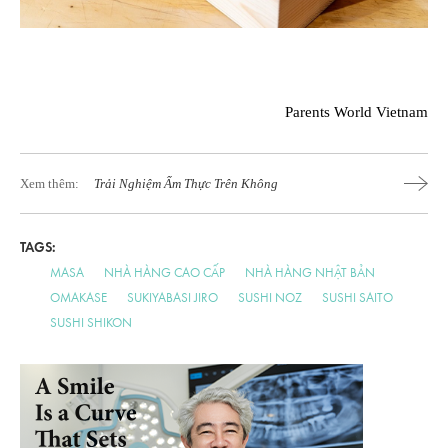
Parents World Vietnam
Xem thêm:
Trải Nghiệm Ẩm Thực Trên Không
TAGS:
MASA
NHÀ HÀNG CAO CẤP
NHÀ HÀNG NHẬT BẢN
OMAKASE
SUKIYABASI JIRO
SUSHI NOZ
SUSHI SAITO
SUSHI SHIKON