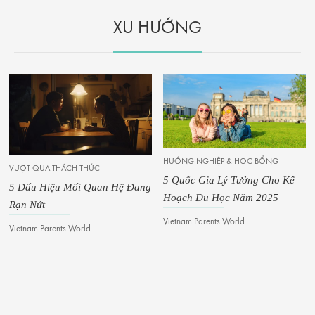
XU HƯỚNG
HƯỚNG NGHIỆP & HỌC BỔNG
5 Quốc Gia Lý Tưởng Cho Kế
Ý TƯỞNG DIY
Hoạch Du Học Năm 2025
8 Món Đồ Chơi Tự Làm Dễ
Thương Cho Bé
Vietnam Parents World
Mỹ Hiền