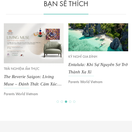
BẠN SẼ THÍCH
KỲ NGHỈ GIA ĐÌNH
KỲ NGHỈ GIA ĐÌNH
Entalula: Khi Sự Nguyên Sơ Trở
Ocean Rebirth: Hải Trình Chữa
Thành Xa Xỉ
Lành Mọi Giác Quan
Parents World Vietnam
Van Ho