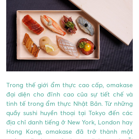
GIÁO DỤC
KỲ NGHỈ & ĐIỂM ĐẾN
QUÀ TẶNG & SỰ KIỆN
LIÊN HỆ
Trong thế giới ẩm thực cao cấp, omakase
đại diện cho đỉnh cao của sự tiết chế và
tinh tế trong ẩm thực Nhật Bản. Từ những
quầy sushi huyền thoại tại Tokyo đến các
địa chỉ danh tiếng ở New York, London hay
Hong Kong, omakase đã trở thành một