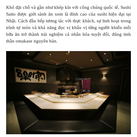
Khó đặt chỗ và gần như khép kín với công chúng quốc tế, Sushi
Saito được giới sành ăn xem là đỉnh cao của sushi hiện đại tại
Nhật. Cách đầu bếp tương tác với thực khách, sự linh hoạt trong
trình tự món và khả năng đọc vị khẩu vị từng người khiến mỗi
bữa ăn trở thành trải nghiệm cá nhân hóa tuyệt đối, đúng tinh
thần omakase nguyên bản.