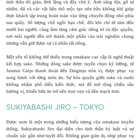
tinh thần tối giản, tĩnh lặng và đầy chủ ý. Ánh sáng dịu, gỗ tự
nhiên, đá và các vật liệu thô mộc tạo nên bầu không khí giúp
thực khách tập trung hoàn toàn vào từng chuyển động nhỏ phía
sau quầy. Số lượng chỗ ngồi hạn chế, đôi khi chỉ từ tám đến
mười hai người, càng làm tăng cảm giác riêng tư và độc quyền,
nơi mỗi người đều trở thành một phần của trải nghiệm chung
nhưng vẫn giữ được sự cá nhân rất riêng.
Một yếu tố không thể thiếu trong omakase cao cấp là nghệ thuật
kết hợp sake. Những dòng sake được tuyển chọn kỹ lưỡng, từ
Junmai Ginjo thanh thoát đến Daiginjo tròn vị, được phục vụ
song hành với từng món ăn. Sự hòa quyện giữa sake và sushi
không nhằm phô diễn kiến thức, mà để mở rộng chiều sâu
hương vị, khiến bữa ăn trở nên trọn vẹn và liền mạch hơn.
SUKIYABASHI JIRO – TOKYO
Được xem là một trong những biểu tượng của omakase truyền
thống, Sukiyabashi Jiro đại diện cho tinh thần kỷ luật và sự
chuẩn xác gần như tuyệt đối. Không gian giản dị, nhịp phục vụ