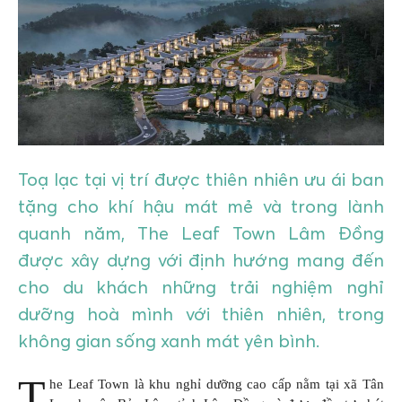
GIÁO DỤC
KỲ NGHỈ & ĐIỂM ĐẾN
QUÀ TẶNG & SỰ KIỆN
LIÊN HỆ
Toạ lạc tại vị trí được thiên nhiên ưu ái ban
tặng cho khí hậu mát mẻ và trong lành
quanh năm, The Leaf Town Lâm Đồng
được xây dựng với định hướng mang đến
cho du khách những trải nghiệm nghỉ
dưỡng hoà mình với thiên nhiên, trong
không gian sống xanh mát yên bình.
T
he Leaf Town là khu nghỉ dưỡng cao cấp nằm tại xã Tân