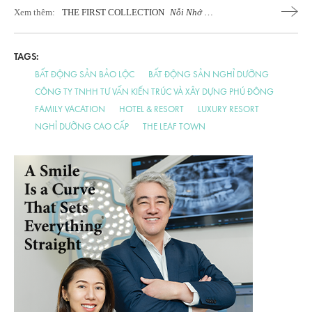
Xem thêm:
THE FIRST COLLECTION
Nỗi Nhớ Ẩn
Trong Viên Kim Cương
TAGS:
BẤT ĐỘNG SẢN BẢO LỘC
BẤT ĐỘNG SẢN NGHỈ DƯỠNG
CÔNG TY TNHH TƯ VẤN KIẾN TRÚC VÀ XÂY DỰNG PHÚ ĐÔNG
FAMILY VACATION
HOTEL & RESORT
LUXURY RESORT
NGHỈ DƯỠNG CAO CẤP
THE LEAF TOWN