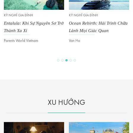
KỲ NGHỈ GIA ĐÌNH
KỲ NGHỈ GIA ĐÌNH
Entalula: Khi Sự Nguyên Sơ Trở
Ocean Rebirth: Hải Trình Chữa
Thành Xa Xỉ
Lành Mọi Giác Quan
Parents World Vietnam
Van Ho
XU HƯỚNG