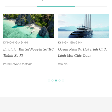
KỲ NGHỈ GIA ĐÌNH
KỲ NGHỈ GIA ĐÌNH
Entalula: Khi Sự Nguyên Sơ Trở
Ocean Rebirth: Hải Trình Chữa
Thành Xa Xỉ
Lành Mọi Giác Quan
Parents World Vietnam
Van Ho