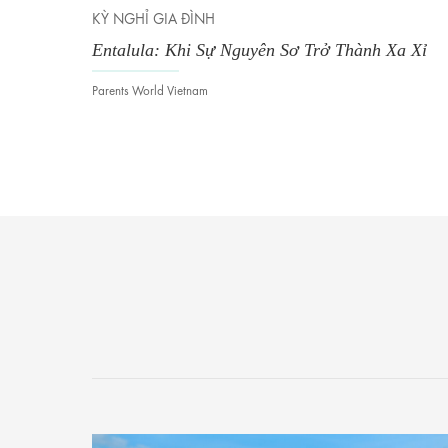
NGHỈ GIA ĐÌNH
KỲ NGHỈ G
alula: Khi Sự Nguyên Sơ Trở Thành Xa Xỉ
Ocean Reb
Quan
nts World Vietnam
Van Ho