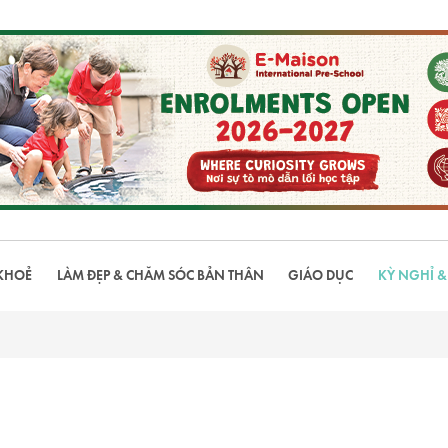
KHOẺ
LÀM ĐẸP & CHĂM SÓC BẢN THÂN
GIÁO DỤC
KỲ NGHỈ &