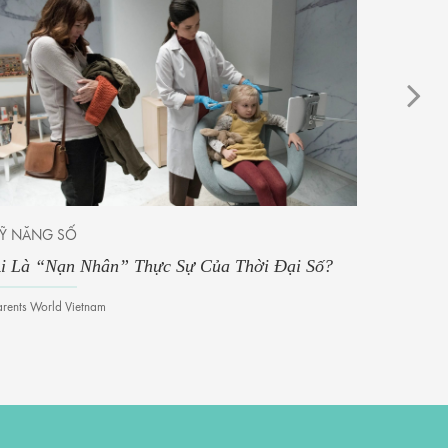
Ỹ NĂNG SỐ
Ý TƯỞNG
i Là “Nạn Nhân” Thực Sự Của Thời Đại Số?
Chế Tạo
arents World Vietnam
Thảo Nguy