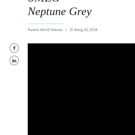
Neptune Grey
Parents World Vietnam
21 tháng 02,2024