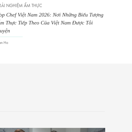
THỰC
KỲ NGHỈ GIA ĐÌNH
am 2026: Nơi Những Biểu Tượng
Four Seasons Hotel My
eo Của Việt Nam Được Tôi
Vịnh Kalo Livadi
Van Ho