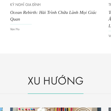
IA ĐÌNH
TRẢI NGHIỆM ẨM 
irth: Hải Trình Chữa Lành Mọi Giác
Top Chef Việt N
Ẩm Thực Tiếp Th
Luyện
Van Ho
XU HƯỚNG