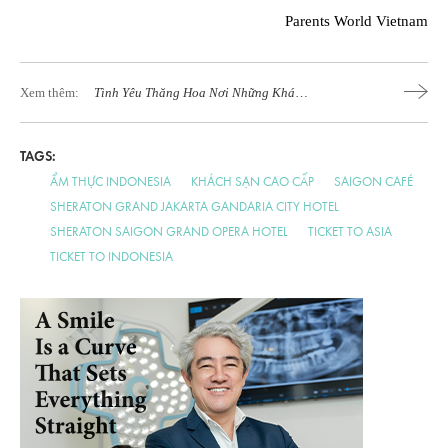
Parents World Vietnam
Xem thêm:
Tình Yêu Thăng Hoa Nơi Những Khách
Sạn Xa Xỉ Nhất Châu Á
TAGS:
ẨM THỰC INDONESIA
KHÁCH SẠN CAO CẤP
SAIGON CAFÉ
SHERATON GRAND JAKARTA GANDARIA CITY HOTEL
SHERATON SAIGON GRAND OPERA HOTEL
TICKET TO ASIA
TICKET TO INDONESIA