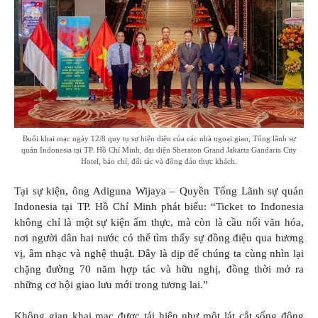
Buổi khai mạc ngày 12/8 quy tụ sự hiện diện của các nhà ngoại giao, Tổng lãnh sự
quán Indonesia tại TP. Hồ Chí Minh, đại diện Sheraton Grand Jakarta Gandaria City
Hotel, báo chí, đối tác và đông đảo thực khách.
Tại sự kiện, ông Adiguna Wijaya – Quyền Tổng Lãnh sự quán
Indonesia tại TP. Hồ Chí Minh phát biểu: “Ticket to Indonesia
không chỉ là một sự kiện ẩm thực, mà còn là cầu nối văn hóa,
nơi người dân hai nước có thể tìm thấy sự đồng điệu qua hương
vị, âm nhạc và nghệ thuật. Đây là dịp để chúng ta cùng nhìn lại
chặng đường 70 năm hợp tác và hữu nghị, đồng thời mở ra
những cơ hội giao lưu mới trong tương lai.”
Không gian khai mạc được tái hiện như một lát cắt sống động