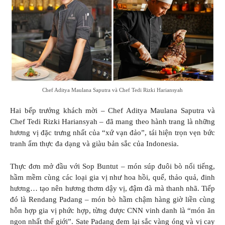
Chef Aditya Maulana Saputra và Chef Tedi Rizki Hariansyah
Hai bếp trưởng khách mời – Chef Aditya Maulana Saputra và
Chef Tedi Rizki Hariansyah – đã mang theo hành trang là những
hương vị đặc trưng nhất của “xứ vạn đảo”, tái hiện trọn vẹn bức
tranh ẩm thực đa dạng và giàu bản sắc của Indonesia.
Thực đơn mở đầu với Sop Buntut – món súp đuôi bò nổi tiếng,
hầm mềm cùng các loại gia vị như hoa hồi, quế, thảo quả, đinh
hương… tạo nên hương thơm dậy vị, đậm đà mà thanh nhã. Tiếp
đó là Rendang Padang – món bò hầm chậm hàng giờ liền cùng
hỗn hợp gia vị phức hợp, từng được CNN vinh danh là “món ăn
ngon nhất thế giới”. Sate Padang đem lại sắc vàng óng và vị cay