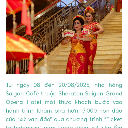
GIÁO DỤC
KỲ NGHỈ & ĐIỂM ĐẾN
QUÀ TẶNG & SỰ KIỆN
LIÊN HỆ
Từ ngày 08 đến 20/08/2025, nhà hàng
Saigon Café thuộc Sheraton Saigon Grand
Opera Hotel mời thực khách bước vào
hành trình khám phá hơn 17.000 hòn đảo
của “xứ vạn đảo” qua chương trình “Ticket
to Indonesia” nằm trong chuỗi sự kiện ẩm