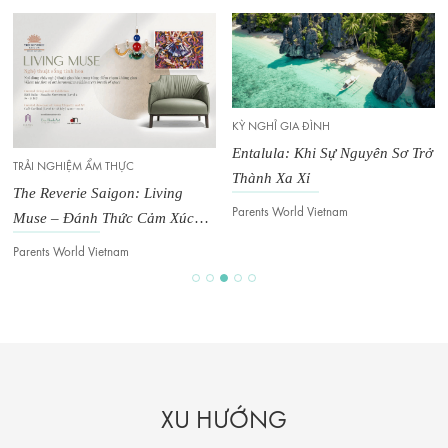
KỲ NGHỈ GIA ĐÌNH
Entalula: Khi Sự Nguyên Sơ Trở
TRẢI NGHIỆM ẨM THỰC
Thành Xa Xỉ
The Reverie Saigon: Living
Parents World Vietnam
Muse – Đánh Thức Cảm Xúc
Trong Không Gian Đương Đại
Parents World Vietnam
XU HƯỚNG