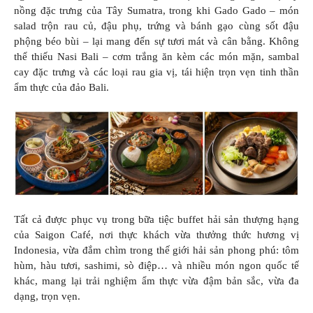
nồng đặc trưng của Tây Sumatra, trong khi Gado Gado – món
salad trộn rau củ, đậu phụ, trứng và bánh gạo cùng sốt đậu
phộng béo bùi – lại mang đến sự tươi mát và cân bằng. Không
thể thiếu Nasi Bali – cơm trắng ăn kèm các món mặn, sambal
cay đặc trưng và các loại rau gia vị, tái hiện trọn vẹn tinh thần
ẩm thực của đảo Bali.
Tất cả được phục vụ trong bữa tiệc buffet hải sản thượng hạng
của Saigon Café, nơi thực khách vừa thưởng thức hương vị
Indonesia, vừa đắm chìm trong thế giới hải sản phong phú: tôm
hùm, hàu tươi, sashimi, sò điệp… và nhiều món ngon quốc tế
khác, mang lại trải nghiệm ẩm thực vừa đậm bản sắc, vừa đa
dạng, trọn vẹn.