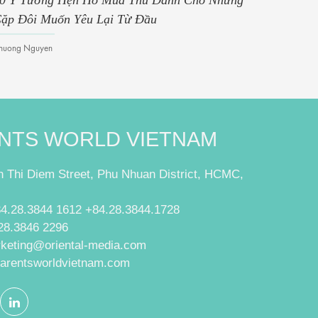
0 Ý Tưởng Hẹn Hò Mùa Thu Dành Cho Những
10 Thàn
ặp Đôi Muốn Yêu Lại Từ Đầu
Chuong Ng
huong Nguyen
NTS WORLD VIETNAM
 Thi Diem Street, Phu Nhuan District, HCMC,
84.28.3844 1612 +84.28.3844.1728
28.3846 2296
rketing@oriental-media.com
parentsworldvietnam.com