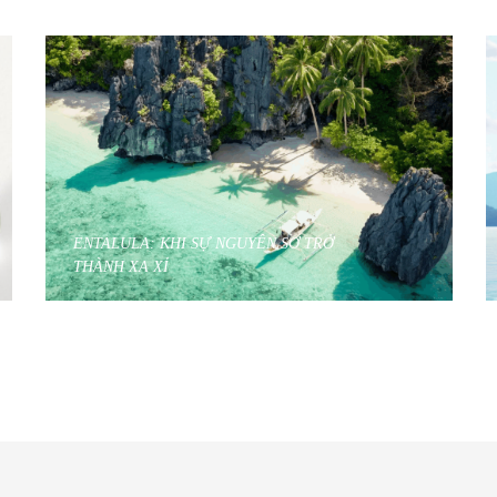
ENTALULA: KHI SỰ NGUYÊN SƠ TRỞ
THÀNH XA XỈ