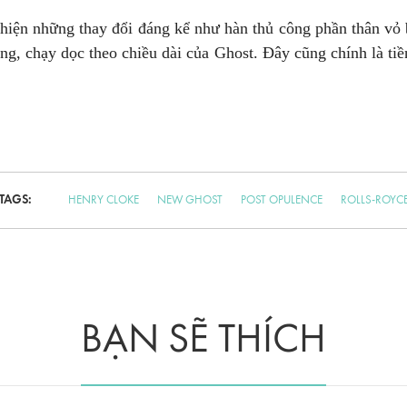
 hiện những thay đổi đáng kể như hàn thủ công phần thân vỏ
ng, chạy dọc theo chiều dài của Ghost. Đây cũng chính là tiền
TAGS:
HENRY CLOKE
NEW GHOST
POST OPULENCE
ROLLS-ROYC
BẠN SẼ THÍCH