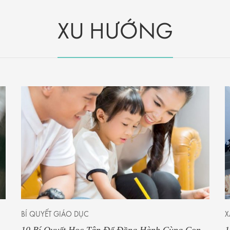
XU HƯỚNG
BÍ QUYẾT GIÁO DỤC
X