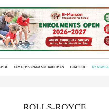
KHOẺ
LÀM ĐẸP & CHĂM SÓC BẢN THÂN
GIÁO DỤC
KỲ NGHỈ &
ROLLS-ROYCE