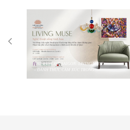
THE REVERIE SAIGON: LIVING MUSE
– ĐÁNH THỨC CẢM XÚC TRONG
KHÔNG GIAN ĐƯƠNG ĐẠI