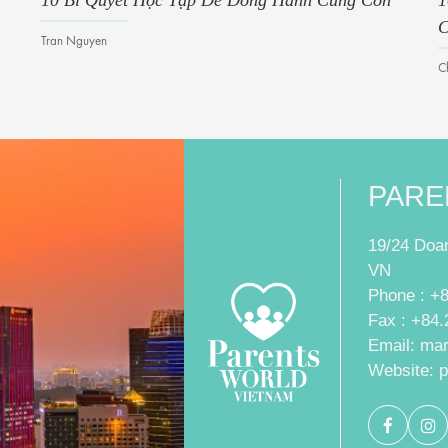
10 Bí Quyết Học Tập Để Đồng Hành Cùng Con
1
C
Tran Nguyen
C
PARE
19/24 Doan
VN
Phone : +
Fax : +84.
Email: ma
Website: 