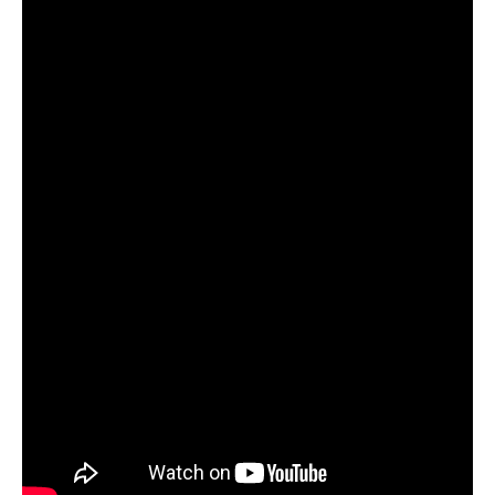
GIÁO DỤC
KỲ NGHỈ & ĐIỂM ĐẾN
QUÀ TẶNG & SỰ KIỆN
LIÊN HỆ