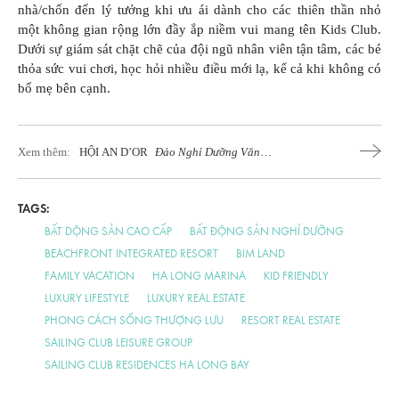
nhà/chốn đến lý tưởng khi ưu ái dành cho các thiên thần nhỏ
một không gian rộng lớn đầy ắp niềm vui mang tên Kids Club.
Dưới sự giám sát chặt chẽ của đội ngũ nhân viên tận tâm, các bé
thỏa sức vui chơi, học hỏi nhiều điều mới lạ, kể cả khi không có
bố mẹ bên cạnh.
Xem thêm:
HỘI AN D’OR
Đảo Nghỉ Dưỡng Văn
Hóa Sinh Thái Thương Mại Đầu Tiên
Tại Hội An
TAGS:
BẤT DỘNG SẢN CAO CẤP
BẤT ĐỘNG SẢN NGHỈ DƯỠNG
BEACHFRONT INTEGRATED RESORT
BIM LAND
FAMILY VACATION
HA LONG MARINA
KID FRIENDLY
LUXURY LIFESTYLE
LUXURY REAL ESTATE
PHONG CÁCH SỐNG THƯỢNG LƯU
RESORT REAL ESTATE
SAILING CLUB LEISURE GROUP
SAILING CLUB RESIDENCES HA LONG BAY