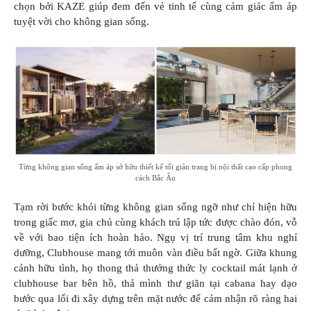
chọn bởi KAZE giúp đem đến vẻ tinh tế cùng cảm giác ấm áp
tuyệt vời cho không gian sống.
Từng không gian sống ấm áp sở hữu thiết kế tối giản trang bị nội thất cao cấp phong
cách Bắc Âu
Tạm rời bước khỏi từng không gian sống ngỡ như chỉ hiện hữu
trong giấc mơ, gia chủ cùng khách trú lập tức được chào đón, vỗ
về với bao tiện ích hoàn hảo. Ngụ vị trí trung tâm khu nghỉ
dưỡng, Clubhouse mang tới muôn vàn điều bất ngờ. Giữa khung
cảnh hữu tình, họ thong thả thưởng thức ly cocktail mát lạnh ở
clubhouse bar bên hồ, thả mình thư giãn tại cabana hay dạo
bước qua lối đi xây dựng trên mặt nước để cảm nhận rõ ràng hai