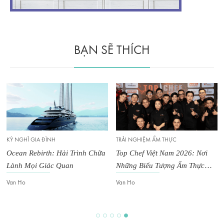
BẠN SẼ THÍCH
KỲ NGHỈ GIA ĐÌNH
TRẢI NGHIỆM ẨM THỰC
Ocean Rebirth: Hải Trình Chữa
Top Chef Việt Nam 2026: Nơi
Lành Mọi Giác Quan
Những Biểu Tượng Ẩm Thực
Tiếp Theo Của Việt Nam Được
Van Ho
Van Ho
Tôi Luyện