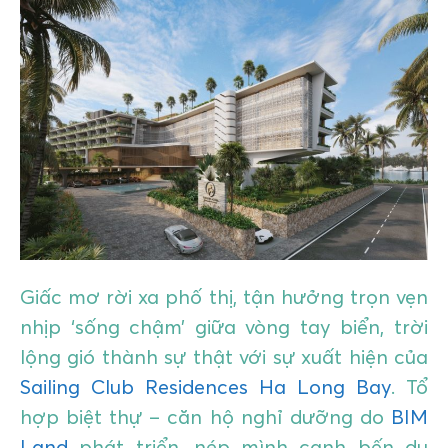
GIÁO DỤC
KỲ NGHỈ & ĐIỂM ĐẾN
QUÀ TẶNG & SỰ KIỆN
LIÊN HỆ
Giấc mơ rời xa phố thị, tận hưởng trọn vẹn
nhịp ‘sống chậm’ giữa vòng tay biển, trời
lộng gió thành sự thật với sự xuất hiện của
Sailing Club Residences Ha Long Bay
. Tổ
hợp biệt thự – căn hộ nghỉ dưỡng do
BIM
Land
phát triển, nép mình cạnh bến du