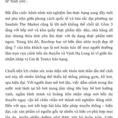
từ ‘bình yên’.
Bắt đầu cuộc hành trình trải nghiệm ẩm thực hạng sang đầy mới
mẻ pha trộn giữa phong cách quốc tế và bản sắc địa phương tại
Sandals The Market cũng là lời mời không thể chối từ. Gồm 3
tầng với bếp mở và khu quầy thực phẩm độc đáo, nhà hàng all
day dining thỏa tình yêu ẩm thực với đa dạng thực phẩm tươi
ngon. Trong khi đó, Rooftop bar sở hữu tầm nhìn tuyệt đẹp từ
tầng 7 của khu khách sạn là nơi hoàn hảo để mọi người thưởng
lãm trọn vẹn cảnh bến du thuyền và Vịnh Hạ Long kì vĩ giữa lúc
nhấm nháp vị Gin & Tonics hảo hạng.
Chuỗi tiện ích chăm sóc toàn diện sức khỏe tinh thần lẫn thể chất
nơi này tất nhiên không thể thiếu hệ thống phòng gym, hồ bơi,
spa hiện đại. Với người đam mê bơi lặn, việc đắm mình trong làn
nước mát lành tại hồ bơi trung tâm rộng lớn hay bể bơi hướng
vịnh, ngắm bình minh và hoàng hôn nhộn nhịp nơi bến du
thuyền ngay cận kề chắn chắn trở thành trải nghiệm đáng nhớ.
Đến với spa, nơi kết hợp hài hòa liệu pháp truyền thống – hiện
đại, các sản phẩm có nguồn gốc tự nhiên và hữu cơ phù hợp mọi
làn da, muộn phiền dường như được trút bỏ hoàn toàn. Giữa