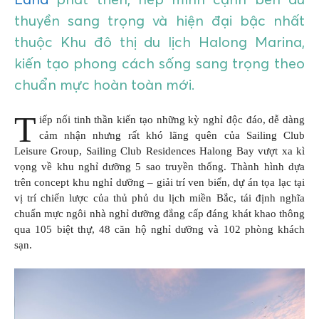
thuyền sang trọng và hiện đại bậc nhất
thuộc Khu đô thị du lịch Halong Marina,
kiến tạo phong cách sống sang trọng theo
chuẩn mực hoàn toàn mới.
T
iếp nối tinh thần kiến tạo những kỳ nghỉ độc đáo, dễ dàng
cảm nhận nhưng rất khó lãng quên của Sailing Club
Leisure Group, Sailing Club Residences Halong Bay vượt xa kì
vọng về khu nghỉ dưỡng 5 sao truyền thống. Thành hình dựa
trên concept khu nghỉ dưỡng – giải trí ven biển, dự án tọa lạc tại
vị trí chiến lược của thủ phủ du lịch miền Bắc, tái định nghĩa
chuẩn mực ngôi nhà nghỉ dưỡng đẳng cấp đáng khát khao thông
qua 105 biệt thự, 48 căn hộ nghỉ dưỡng và 102 phòng khách
sạn.