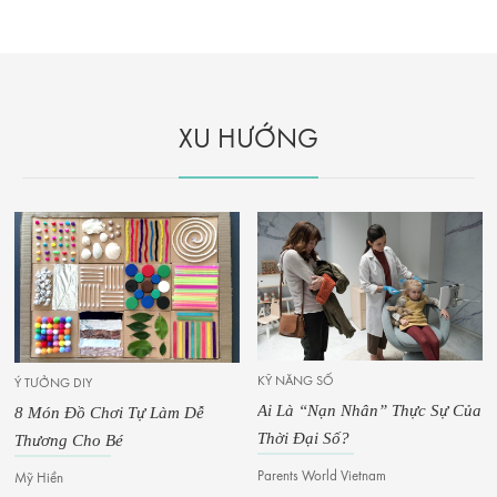
XU HƯỚNG
KỸ NĂNG SỐ
Ý TƯỞNG DIY
Ai Là “Nạn Nhân” Thực Sự Của
8 Món Đồ Chơi Tự Làm Dễ
Thời Đại Số?
Thương Cho Bé
Parents World Vietnam
Mỹ Hiền