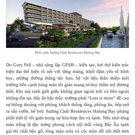
Phối cảnh Sailing Club Residences Halong Bay
Do Gary Fell – nhà sáng lập GFAB – kiến tạo, hơi thở kiến trúc
hiện đại thể hiện rõ nét với từng mảng, khối đậm yếu tố hình
học, những đường thẳng táo bạo, hệ vật liệu thân thiện môi
trường bên cạnh bảng màu tối giản mang tư duy thẩm mỹ đương
thời. Khi mà ranh giới giữa không gian ngoài trời và bên ngoài
không tồn tại, dấu ấn bậc thầy trường phái “Less is more” đề cao
sự thông thoáng với phòng khách thông tầng, phòng ăn, bếp mở
ra sân vườn, bể bơi. Sailing Club Residences Halong Bay phảng
phất triết lý tối giản trong sự hòa hợp ấm và lạnh. Nếu như tông
màu trắng là đặc trưng phong cách nội thất vùng Bắc Âu lạnh
giá thì chất liệu gỗ, tông màu sofa và các món đồ nội thất tinh