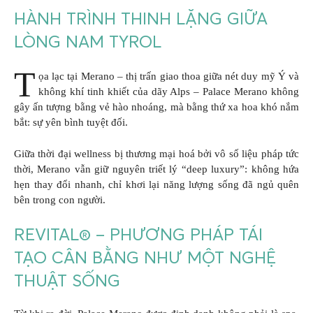
HÀNH TRÌNH THINH LẶNG GIỮA
LÒNG NAM TYROL
T
ọa lạc tại Merano – thị trấn giao thoa giữa nét duy mỹ Ý và
không khí tinh khiết của dãy Alps – Palace Merano không
gây ấn tượng bằng vẻ hào nhoáng, mà bằng thứ xa hoa khó nắm
bắt: sự yên bình tuyệt đối.
Giữa thời đại wellness bị thương mại hoá bởi vô số liệu pháp tức
thời, Merano vẫn giữ nguyên triết lý “deep luxury”: không hứa
hẹn thay đổi nhanh, chỉ khơi lại năng lượng sống đã ngủ quên
bên trong con người.
REVITAL® – PHƯƠNG PHÁP TÁI
TẠO CÂN BẰNG NHƯ MỘT NGHỆ
THUẬT SỐNG