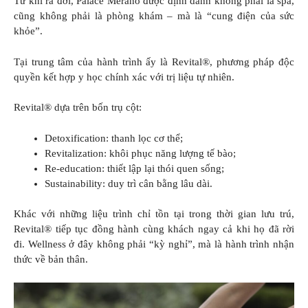
Từ khi ra đời, Palace Merano được định danh không phải là spa,
cũng không phải là phòng khám – mà là “cung điện của sức
khỏe”.
Tại trung tâm của hành trình ấy là Revital®, phương pháp độc
quyền kết hợp y học chính xác với trị liệu tự nhiên.
Revital® dựa trên bốn trụ cột:
Detoxification: thanh lọc cơ thể;
Revitalization: khôi phục năng lượng tế bào;
Re-education: thiết lập lại thói quen sống;
Sustainability: duy trì cân bằng lâu dài.
Khác với những liệu trình chỉ tồn tại trong thời gian lưu trú,
Revital® tiếp tục đồng hành cùng khách ngay cả khi họ đã rời
đi. Wellness ở đây không phải “kỳ nghỉ”, mà là hành trình nhận
thức về bản thân.