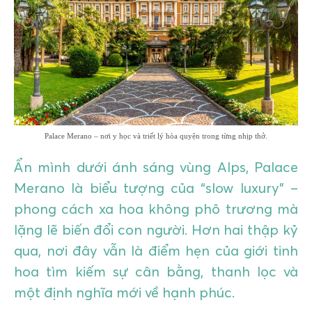
GIÁO DỤC
KỲ NGHỈ & ĐIỂM ĐẾN
QUÀ TẶNG & SỰ KIỆN
LIÊN HỆ
Palace Merano – nơi y học và triết lý hòa quyện trong từng nhịp thở.
Ẩn mình dưới ánh sáng vùng Alps, Palace
Merano là biểu tượng của “slow luxury” –
phong cách xa hoa không phô trương mà
lặng lẽ biến đổi con người. Hơn hai thập kỷ
qua, nơi đây vẫn là điểm hẹn của giới tinh
hoa tìm kiếm sự cân bằng, thanh lọc và
một định nghĩa mới về hạnh phúc.