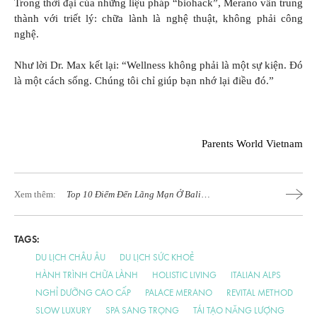
Trong thời đại của những liệu pháp “biohack”, Merano vẫn trung
thành với triết lý: chữa lành là nghệ thuật, không phải công
nghệ.
Như lời Dr. Max kết lại: “Wellness không phải là một sự kiện. Đó
là một cách sống. Chúng tôi chỉ giúp bạn nhớ lại điều đó.”
Parents World Vietnam
Xem thêm:
Top 10 Điểm Đến Lãng Mạn Ở Bali
Dành Cho Các Cặp Đôi
TAGS:
DU LỊCH CHÂU ÂU
DU LỊCH SỨC KHOẺ
HÀNH TRÌNH CHỮA LÀNH
HOLISTIC LIVING
ITALIAN ALPS
NGHỈ DƯỠNG CAO CẤP
PALACE MERANO
REVITAL METHOD
SLOW LUXURY
SPA SANG TRỌNG
TÁI TẠO NĂNG LƯỢNG