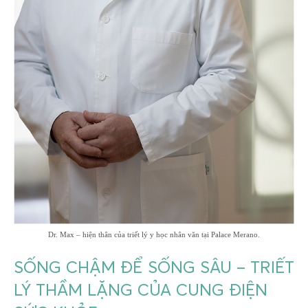
Dr. Max – hiện thân của triết lý y học nhân văn tại Palace Merano.
SỐNG CHẬM ĐỂ SỐNG SÂU – TRIẾT
LÝ THẦM LẶNG CỦA CUNG ĐIỆN