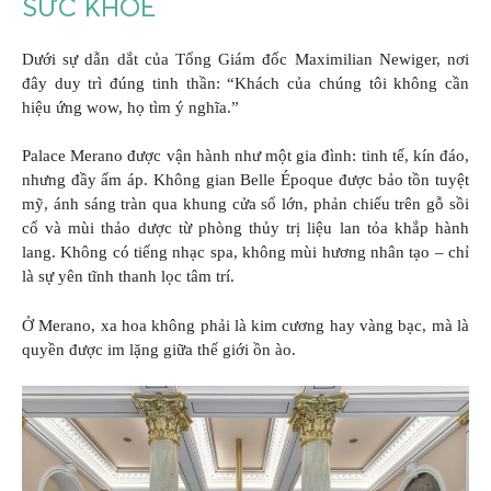
SỨC KHỎE
Dưới sự dẫn dắt của Tổng Giám đốc Maximilian Newiger, nơi
đây duy trì đúng tinh thần: “Khách của chúng tôi không cần
hiệu ứng wow, họ tìm ý nghĩa.”
Palace Merano được vận hành như một gia đình: tinh tế, kín đáo,
nhưng đầy ấm áp. Không gian Belle Époque được bảo tồn tuyệt
mỹ, ánh sáng tràn qua khung cửa sổ lớn, phản chiếu trên gỗ sồi
cổ và mùi thảo dược từ phòng thủy trị liệu lan tỏa khắp hành
lang. Không có tiếng nhạc spa, không mùi hương nhân tạo – chỉ
là sự yên tĩnh thanh lọc tâm trí.
Ở Merano, xa hoa không phải là kim cương hay vàng bạc, mà là
quyền được im lặng giữa thế giới ồn ào.