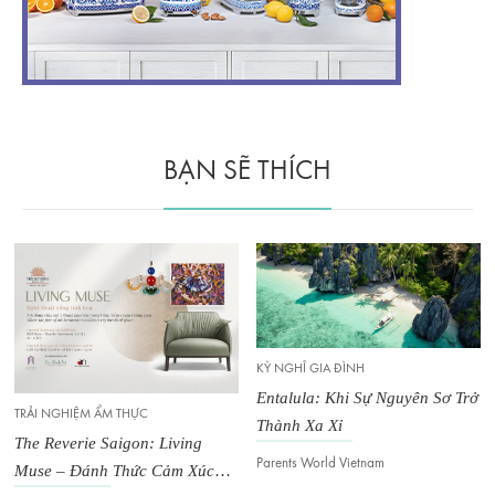
BẠN SẼ THÍCH
KỲ NGHỈ GIA ĐÌNH
KỲ NGHỈ GIA ĐÌNH
Entalula: Khi Sự Nguyên Sơ Trở
Ocean Rebirth: Hải Trình Chữa
Thành Xa Xỉ
Lành Mọi Giác Quan
Parents World Vietnam
Van Ho