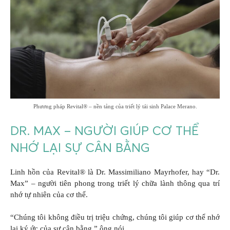
Phương pháp Revital® – nền tảng của triết lý tái sinh Palace Merano.
DR. MAX – NGƯỜI GIÚP CƠ THỂ
NHỚ LẠI SỰ CÂN BẰNG
Linh hồn của Revital® là Dr. Massimiliano Mayrhofer, hay “Dr.
Max” – người tiên phong trong triết lý chữa lành thông qua trí
nhớ tự nhiên của cơ thể.
“Chúng tôi không điều trị triệu chứng, chúng tôi giúp cơ thể nhớ
lại ký ức của sự cân bằng,” ông nói.