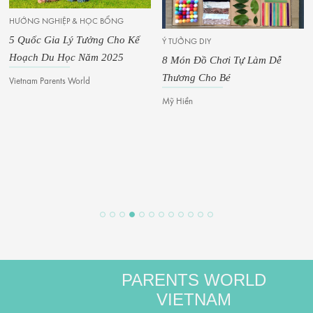
KỸ NĂNG SỐ
Ý TƯỞNG DIY
Ai Là “Nạn Nhân” Thực Sự Của
8 Món Đồ Chơi Tự Làm Dễ
Thời Đại Số?
Thương Cho Bé
Parents World Vietnam
Mỹ Hiền
PARENTS WORLD
VIETNAM