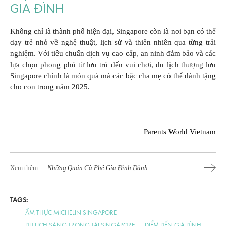
GIA ĐÌNH
Không chỉ là thành phố hiện đại, Singapore còn là nơi bạn có thể
dạy trẻ nhỏ về nghệ thuật, lịch sử và thiên nhiên qua từng trải
nghiệm. Với tiêu chuẩn dịch vụ cao cấp, an ninh đảm bảo và các
lựa chọn phong phú từ lưu trú đến vui chơi, du lịch thượng lưu
Singapore chính là món quà mà các bậc cha mẹ có thể dành tặng
cho con trong năm 2025.
Parents World Vietnam
Xem thêm:
Những Quán Cà Phê Gia Đình Dành
Cho Ba Mẹ Và Bé Giữa Lòng Sài Gòn
TAGS:
ẨM THỰC MICHELIN SINGAPORE
DU LỊCH SANG TRỌNG TẠI SINGAPORE
ĐIỂM ĐẾN GIA ĐÌNH