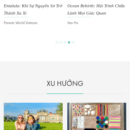
Ocean Rebirth: Hải Trình Chữa
Top Chef Việt Nam 2026: Nơi
Lành Mọi Giác Quan
Những Biểu Tượng Ẩm Thực
Tiếp Theo Của Việt Nam Được
Van Ho
Van Ho
Tôi Luyện
XU HƯỚNG