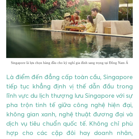
GIÁO DỤC
KỲ NGHỈ & ĐIỂM ĐẾN
QUÀ TẶNG & SỰ KIỆN
LIÊN HỆ
Singapore là lựa chọn hàng đầu cho kỳ nghỉ gia đình sang trọng tại Đông Nam Á
Là điểm đến đẳng cấp toàn cầu, Singapore
tiếp tục khẳng định vị thế dẫn đầu trong
lĩnh vực du lịch thượng lưu Singapore với sự
pha trộn tinh tế giữa công nghệ hiện đại,
không gian xanh, nghệ thuật đương đại và
dịch vụ tiêu chuẩn quốc tế. Không chỉ phù
hợp cho các cặp đôi hay doanh nhân,