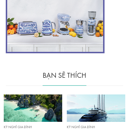
BẠN SẼ THÍCH
KỲ NGHỈ GIA ĐÌNH
TRẢI NGHIỆM ẨM THỰC