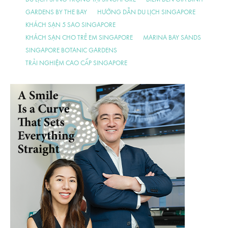
GARDENS BY THE BAY
HƯỚNG DẪN DU LỊCH SINGAPORE
KHÁCH SẠN 5 SAO SINGAPORE
KHÁCH SẠN CHO TRẺ EM SINGAPORE
MARINA BAY SANDS
SINGAPORE BOTANIC GARDENS
TRẢI NGHIỆM CAO CẤP SINGAPORE