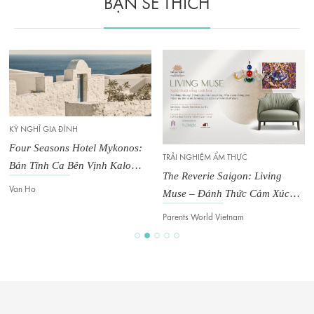
BẠN SẼ THÍCH
KỲ NGHỈ GIA ĐÌNH
Four Seasons Hotel Mykonos:
TRẢI NGHIỆM ẨM THỰC
Bản Tĩnh Ca Bên Vịnh Kalo
The Reverie Saigon: Living
Livadi
Van Ho
Muse – Đánh Thức Cảm Xúc
Trong Không Gian Đương Đại
Parents World Vietnam