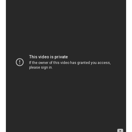
GIÁO DỤC
KỲ NGHỈ & ĐIỂM ĐẾN
QUÀ TẶNG & SỰ KIỆN
LIÊN HỆ