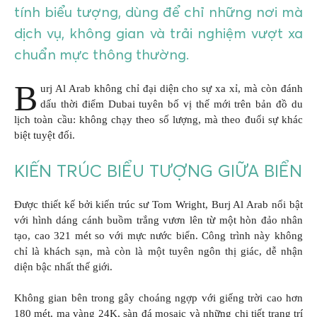
tính biểu tượng, dùng để chỉ những nơi mà
dịch vụ, không gian và trải nghiệm vượt xa
chuẩn mực thông thường.
B
urj Al Arab không chỉ đại diện cho sự xa xỉ, mà còn đánh
dấu thời điểm Dubai tuyên bố vị thế mới trên bản đồ du
lịch toàn cầu: không chạy theo số lượng, mà theo đuổi sự khác
biệt tuyệt đối.
KIẾN TRÚC BIỂU TƯỢNG GIỮA BIỂN
Được thiết kế bởi kiến trúc sư Tom Wright, Burj Al Arab nổi bật
với hình dáng cánh buồm trắng vươn lên từ một hòn đảo nhân
tạo, cao 321 mét so với mực nước biển. Công trình này không
chỉ là khách sạn, mà còn là một tuyên ngôn thị giác, dễ nhận
diện bậc nhất thế giới.
Không gian bên trong gây choáng ngợp với giếng trời cao hơn
180 mét, mạ vàng 24K, sàn đá mosaic và những chi tiết trang trí