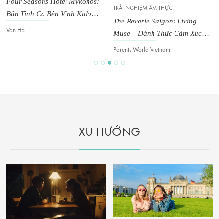
Four Seasons Hotel Mykonos:
TRẢI NGHIỆM ẨM THỰC
Bản Tĩnh Ca Bên Vịnh Kalo
The Reverie Saigon: Living
Livadi
Van Ho
Muse – Đánh Thức Cảm Xúc
Trong Không Gian Đương Đại
Parents World Vietnam
XU HƯỚNG