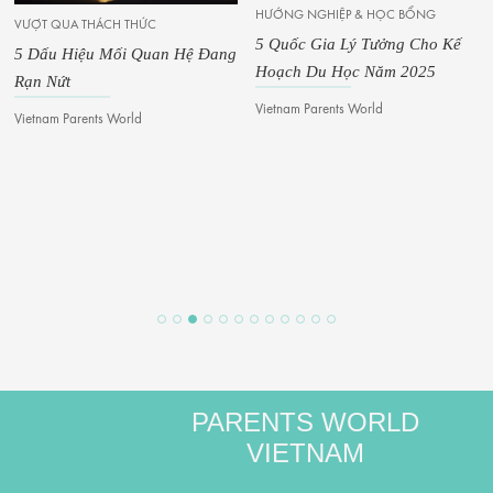
HƯỚNG NGHIỆP & HỌC BỔNG
VƯỢT QUA THÁCH THỨC
5 Quốc Gia Lý Tưởng Cho Kế
5 Dấu Hiệu Mối Quan Hệ Đang
Hoạch Du Học Năm 2025
Rạn Nứt
Vietnam Parents World
Vietnam Parents World
PARENTS WORLD
VIETNAM