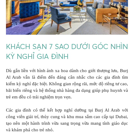
KHÁCH SẠN 7 SAO DƯỚI GÓC NHÌN
KỲ NGHỈ GIA ĐÌNH
Dù gắn liền với hình ảnh xa hoa dành cho giới thượng lưu, Burj
Al Arab vẫn là điểm đến đáng cân nhắc cho các gia đình tìm
kiếm kỳ nghỉ đặc biệt. Không gian rộng rãi, mức độ riêng tư cao,
bãi biển riêng và hệ thống nhà hàng đa dạng giúp phụ huynh và
trẻ em đều có trải nghiệm trọn vẹn.
Các gia đình có thể kết hợp nghỉ dưỡng tại Burj Al Arab với
công viên giải trí, thủy cung và khu mua sắm cao cấp tại Dubai,
tạo nên một hành trình vừa sang trọng vừa mang tính giáo dục
và khám phá cho trẻ nhỏ.