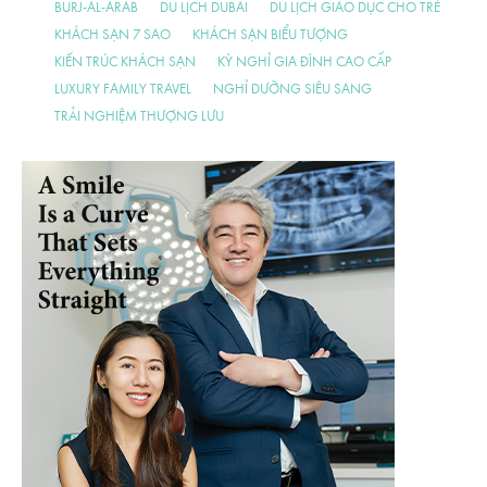
BURJ-AL-ARAB
DU LỊCH DUBAI
DU LỊCH GIÁO DỤC CHO TRẺ
KHÁCH SẠN 7 SAO
KHÁCH SẠN BIỂU TƯỢNG
KIẾN TRÚC KHÁCH SẠN
KỲ NGHỈ GIA ĐÌNH CAO CẤP
LUXURY FAMILY TRAVEL
NGHỈ DƯỠNG SIÊU SANG
TRẢI NGHIỆM THƯỢNG LƯU