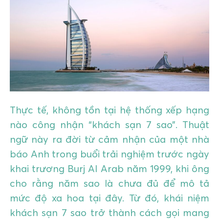
GIÁO DỤC
KỲ NGHỈ & ĐIỂM ĐẾN
QUÀ TẶNG & SỰ KIỆN
LIÊN HỆ
Thực tế, không tồn tại hệ thống xếp hạng
nào công nhận “khách sạn 7 sao”. Thuật
ngữ này ra đời từ cảm nhận của một nhà
báo Anh trong buổi trải nghiệm trước ngày
khai trương Burj Al Arab năm 1999, khi ông
cho rằng năm sao là chưa đủ để mô tả
mức độ xa hoa tại đây. Từ đó, khái niệm
khách sạn 7 sao trở thành cách gọi mang