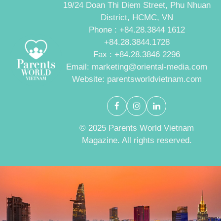
19/24 Doan Thi Diem Street, Phu Nhuan
District, HCMC, VN
Phone : +84.28.3844 1612
+84.28.3844.1728
Fax : +84.28.3846 2296
Email: marketing@oriental-media.com
Website: parentsworldvietnam.com
© 2025 Parents World Vietnam
Magazine. All rights reserved.