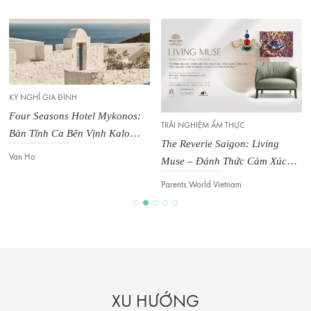
KỲ NGHỈ GIA ĐÌNH
Four Seasons Hotel Mykonos:
TRẢI NGHIỆM ẨM THỰC
Bản Tĩnh Ca Bên Vịnh Kalo
The Reverie Saigon: Living
Livadi
Van Ho
Muse – Đánh Thức Cảm Xúc
Trong Không Gian Đương Đại
Parents World Vietnam
XU HƯỚNG