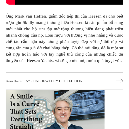
Ông Mark van Heffen, giám đốc tiếp thị của Heesen đã cho biết
rượu gin Skully mang thương hiệu Heesen là sản phẩm bổ sung
mới nhất cho bộ sưu tập mở rộng thương hiệu đang phát triển
nhanh chóng của họ. Loại rượu với hương vị nhẹ nhàng và được
chế tác cẩn thận này tương phản tuyệt đẹp với sự thô ráp và
cứng rắn của giá đỡ chai bằng thép. Có thể nói rằng đó là một sự
kết hợp hoàn hảo với tay nghề thủ công của những chiếc du
thuyền của Heesen Yachts, và sẽ tạo nên một món quà tuyệt vời.
Xem thêm:
N°5 FINE JEWELRY COLLECTION
Kỷ
Niệm 100 Năm Ra Đời Dòng Nước Hoa
Huyền Thoại N°5