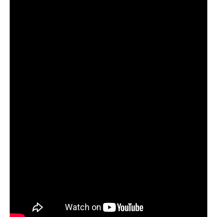
GIÁO DỤC
KỲ NGHỈ & ĐIỂM ĐẾN
QUÀ TẶNG & SỰ KIỆN
LIÊN HỆ