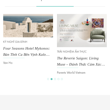
KỲ NGHỈ GIA ĐÌNH
Four Seasons Hotel Mykonos:
TRẢI NGHIỆM ẨM THỰC
Bản Tĩnh Ca Bên Vịnh Kalo
The Reverie Saigon: Living
Livadi
Van Ho
Muse – Đánh Thức Cảm Xúc
Trong Không Gian Đương Đại
Parents World Vietnam