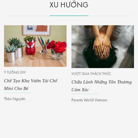
XU HƯỚNG
Ý TƯỞNG DIY
VƯỢT QUA THÁCH THỨC
Chế Tạo Khu Vườn Tái Chế
Chữa Lành Những Tổn Thương
Mini Cho Bé
Cảm Xúc
Thảo Nguyên
Parents World Vietnam