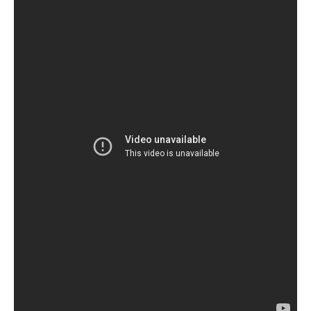
GIÁO DỤC
KỲ NGHỈ & ĐIỂM ĐẾN
QUÀ TẶNG & SỰ KIỆN
LIÊN HỆ