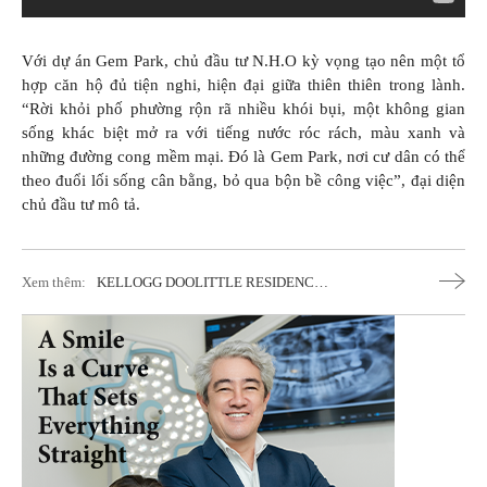
Với dự án Gem Park, chủ đầu tư N.H.O kỳ vọng tạo nên một tổ
hợp căn hộ đủ tiện nghi, hiện đại giữa thiên thiên trong lành.
“Rời khỏi phố phường rộn rã nhiều khói bụi, một không gian
sống khác biệt mở ra với tiếng nước róc rách, màu xanh và
những đường cong mềm mại. Đó là Gem Park, nơi cư dân có thể
theo đuổi lối sống cân bằng, bỏ qua bộn bề công việc”, đại diện
chủ đầu tư mô tả.
Xem thêm:
KELLOGG DOOLITTLE RESIDENCE
Tựa Như Hoá Thạch Giữa Lòng Sa Mạc