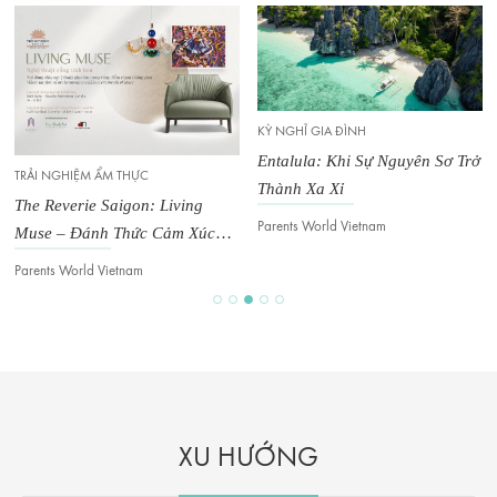
KỲ NGHỈ GIA ĐÌNH
KỲ NGHỈ GIA ĐÌNH
Entalula: Khi Sự Nguyên Sơ Trở
Ocean Rebirth: Hải Trình Chữa
Thành Xa Xỉ
Lành Mọi Giác Quan
Parents World Vietnam
Van Ho
XU HƯỚNG