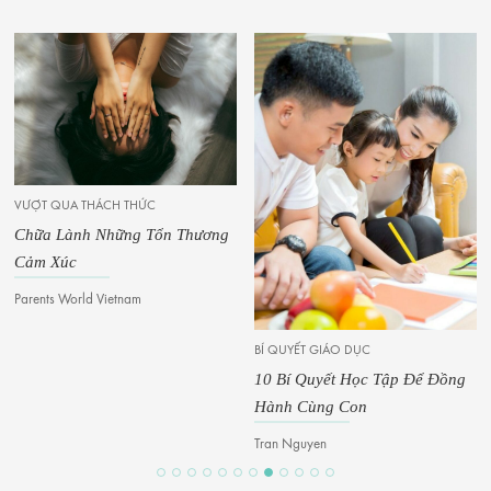
XÂY DỰNG TÌNH CẢM
10 Ý Tưởng Hẹn Hò Mùa Th
Dành Cho Những Cặp Đôi
ơng
Muốn Yêu Lại Từ Đầu
Chuong Nguyen
BÍ QUYẾT GIÁO DỤC
10 Bí Quyết Học Tập Để Đồng
Hành Cùng Con
Tran Nguyen