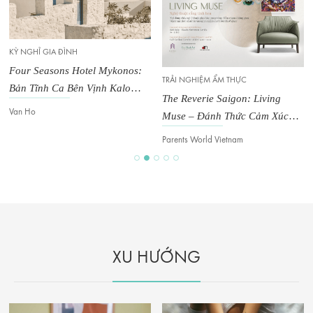
KỲ NGHỈ GIA ĐÌNH
Four Seasons Hotel Mykonos:
TRẢI NGHIỆM ẨM THỰC
Bản Tĩnh Ca Bên Vịnh Kalo
The Reverie Saigon: Living
Livadi
Van Ho
Muse – Đánh Thức Cảm Xúc
Trong Không Gian Đương Đại
Parents World Vietnam
XU HƯỚNG