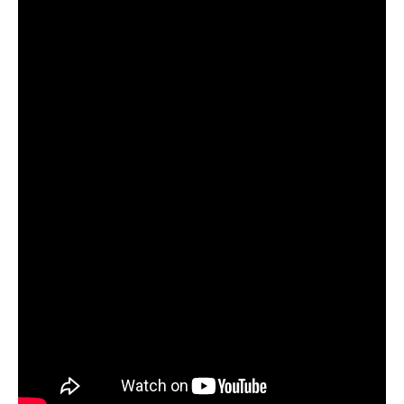
GIÁO DỤC
KỲ NGHỈ & ĐIỂM ĐẾN
QUÀ TẶNG & SỰ KIỆN
LIÊN HỆ