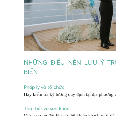
NHỮNG ĐIỀU NÊN LƯU Ý TR
BIỂN
Pháp lý và tổ chức
Hãy kiểm tra kỹ lưỡng quy định tại địa phương 
Thời tiết và sức khỏe
Gió và sóng đôi khi có thể khiến khách mời dễ s