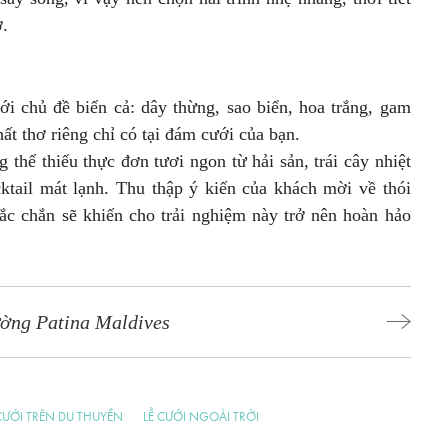
ợ.
ới chủ đề biển cả: dây thừng, sao biển, hoa trắng, gam
ất thơ riêng chỉ có tại đám cưới của bạn.
 thể thiếu thực đơn tươi ngon từ hải sản, trái cây nhiệt
ktail mát lạnh. Thu thập ý kiến của khách mời về thói
c chắn sẽ khiến cho trải nghiệm này trở nên hoàn hảo
ờng Patina Maldives
ƯỚI TRÊN DU THUYỀN
LỄ CƯỚI NGOÀI TRỜI