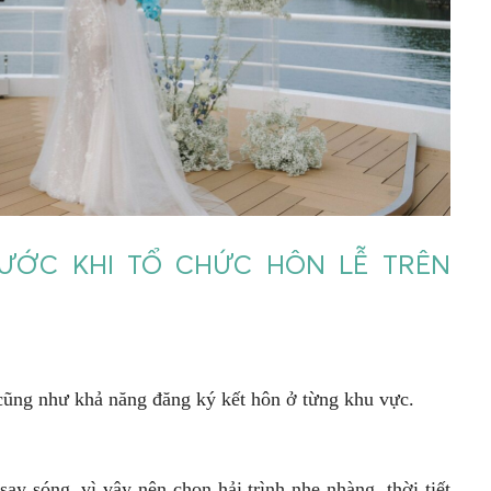
ƯỚC KHI TỔ CHỨC HÔN LỄ TRÊN
cũng như khả năng đăng ký kết hôn ở từng khu vực.
ay sóng, vì vậy nên chọn hải trình nhẹ nhàng, thời tiết