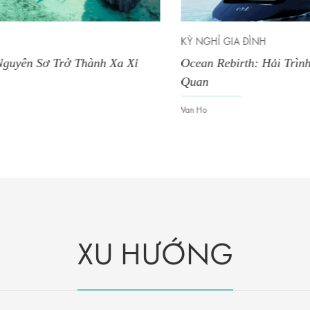
KỲ NGHỈ GIA ĐÌNH
T
Ocean Rebirth: Hải Trình Chữa Lành Mọi Giác
T
Quan
Ẩ
L
Van Ho
V
XU HƯỚNG