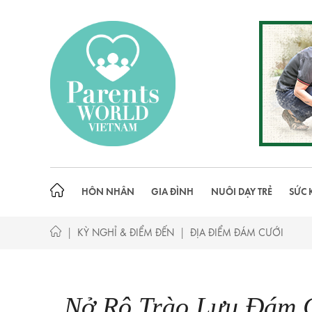
Skip
to
content
HÔN NHÂN
GIA ĐÌNH
NUÔI DẠY TRẺ
SỨC 
|
|
KỲ NGHỈ & ĐIỂM ĐẾN
ĐỊA ĐIỂM ĐÁM CƯỚI
Nở Rộ Trào Lưu Đám 