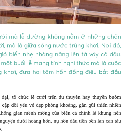
ưới mà lễ đường không nằm ở những chốn
, mà là giữa sóng nước trùng khơi. Nơi đó,
gió biển nhẹ nhàng nâng lên tà váy cô dâu.
 một buổi lễ mang tính nghi thức mà là cuộc
g khơi, đưa hai tâm hồn đồng điệu bắt đầu
 đại, tổ chức lễ cưới trên du thuyền hay thuyền buồm
 cặp đôi yêu vẻ đẹp phóng khoáng, gần gũi thiên nhiên
 Không gian mênh mông của biển cả chính là khung nền
 nguyện dưới hoàng hôn, nụ hôn đầu tiên bên lan can tàu
o.