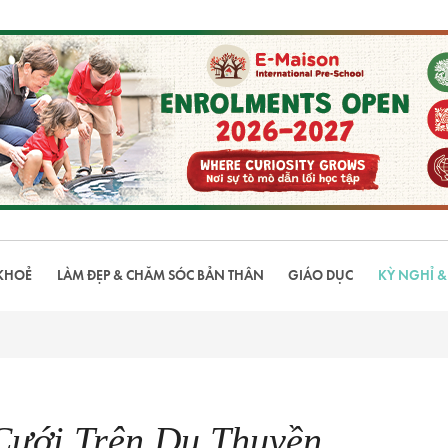
KHOẺ
LÀM ĐẸP & CHĂM SÓC BẢN THÂN
GIÁO DỤC
KỲ NGHỈ &
Cưới Trên Du Thuyền