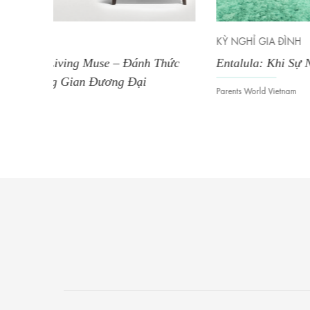
KỲ NGHỈ GIA ĐÌNH
 Thức
Entalula: Khi Sự Nguyên Sơ Trở Thành Xa Xỉ
Parents World Vietnam