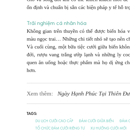
ổn định và chuẩn bị sẵn các biện pháp y tế hỗ tr
Trải nghiệm cá nhân hóa
Không gian trên thuyền có thể được biến hóa v
màu ngọc trai… Những chi tiết nhỏ sẽ tạo nên ch
Và cuối cùng, một bữa tiệc cưới giữa biển không
đới, rượu vang trắng ướp lạnh và những ly coc
quen ăn uống hoặc thực phẩm mà họ dị ứng chắ
hơn.
Xem thêm:
Ngày Hạnh Phúc Tại Thiên Đư
TAGS:
DU LỊCH CƯỚI CAO CẤP
ĐÁM CƯỚI GIỮA BIỂN
ĐÁM C
TỔ CHỨC ĐÁM CƯỚI RIÊNG TƯ
XU HƯỚNG CƯỚI MỚI