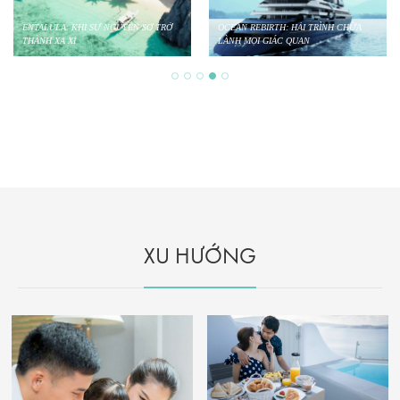
ENTALULA: KHI SỰ NGUYÊN SƠ TRỞ
OCEAN REBIRTH: HẢI TRÌNH CHỮA
THÀNH XA XỈ
LÀNH MỌI GIÁC QUAN
XU HƯỚNG