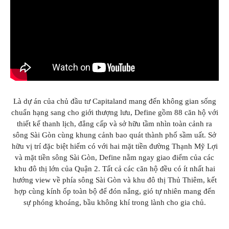
GIÁO DỤC
KỲ NGHỈ & ĐIỂM ĐẾN
QUÀ TẶNG & SỰ KIỆN
LIÊN HỆ
Là dự án của chủ đầu tư Capitaland mang đến không gian sống
chuẩn hạng sang cho giới thượng lưu, Define gồm 88 căn hộ với
thiết kế thanh lịch, đẳng cấp và sở hữu tầm nhìn toàn cảnh ra
sông Sài Gòn cùng khung cảnh bao quát thành phố sầm uất. Sở
hữu vị trí đặc biệt hiếm có với hai mặt tiền đường Thạnh Mỹ Lợi
và mặt tiền sông Sài Gòn, Define nằm ngay giao điểm của các
khu đô thị lớn của Quận 2. Tất cả các căn hộ đều có ít nhất hai
hướng view về phía sông Sài Gòn và khu đô thị Thủ Thiêm, kết
hợp cùng kính ốp toàn bộ để đón nắng, gió tự nhiên mang đến
sự phóng khoáng, bầu không khí trong lành cho gia chủ.