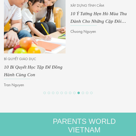
XÂY DỰNG TÌNH CẢM
10 Ý Tưởng Hẹn Hò Mùa Thu
Dành Cho Những Cặp Đôi
Muốn Yêu Lại Từ Đầu
Chuong Nguyen
BÍ QUYẾT GIÁO DỤC
10 Bí Quyết Học Tập Để Đồng
Hành Cùng Con
Tran Nguyen
PARENTS WORLD
VIETNAM