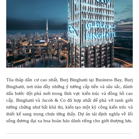
GIÁO DỤC
KỲ NGHỈ & ĐIỂM ĐẾN
QUÀ TẶNG & SỰ KIỆN
LIÊN HỆ
Tòa tháp dân cư cao nhất, Burj Binghatti tại Business Bay, Burj
Binghatti, nơi tràn đầy những ý tưởng cấp tiến và sâu sắc, đánh
dấu bước đột phá mới trong lĩnh vực kiến trúc và đồng hồ cao
cấp. Binghatti và Jacob & Co đã hợp nhất để phá vỡ ranh giới
tưởng chừng như bất khả thi, kiến tạo một kỳ công kiến trúc và
thiết kế sang trọng chưa từng thấy. Dự án tái định nghĩa về lối
sống đương đại xa hoa hoàn hảo dành riêng cho giới thượng lưu.