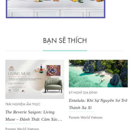
BẠN SẼ THÍCH
KỲ NGHỈ GIA ĐÌNH
Entalula: Khi Sự Nguyên Sơ Trở
TRẢI NGHIỆM ẨM THỰC
Thành Xa Xỉ
The Reverie Saigon: Living
Parents World Vietnam
Muse – Đánh Thức Cảm Xúc
Trong Không Gian Đương Đại
Parents World Vietnam