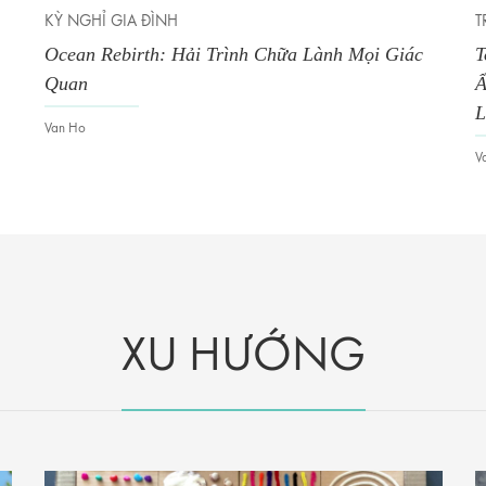
KỲ NGHỈ GIA ĐÌNH
T
Ocean Rebirth: Hải Trình Chữa Lành Mọi Giác
T
Quan
Ẩ
L
Van Ho
V
XU HƯỚNG