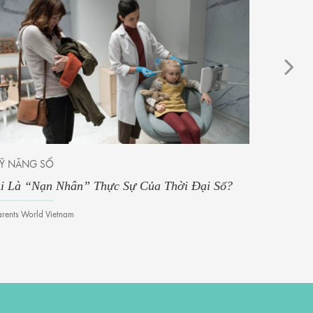
Ỹ NĂNG SỐ
Ý TƯỞNG
i Là “Nạn Nhân” Thực Sự Của Thời Đại Số?
Chế Tạo
arents World Vietnam
Thảo Nguy