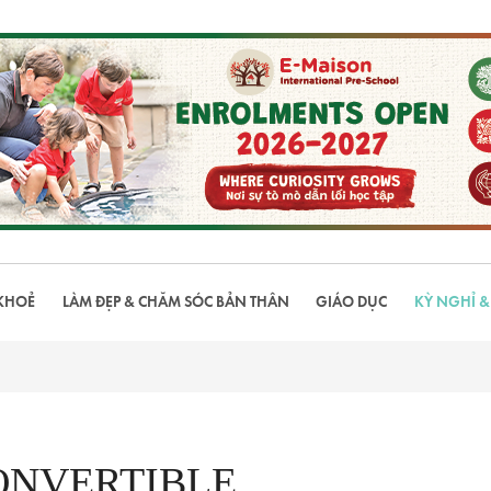
KHOẺ
LÀM ĐẸP & CHĂM SÓC BẢN THÂN
GIÁO DỤC
KỲ NGHỈ &
ONVERTIBLE