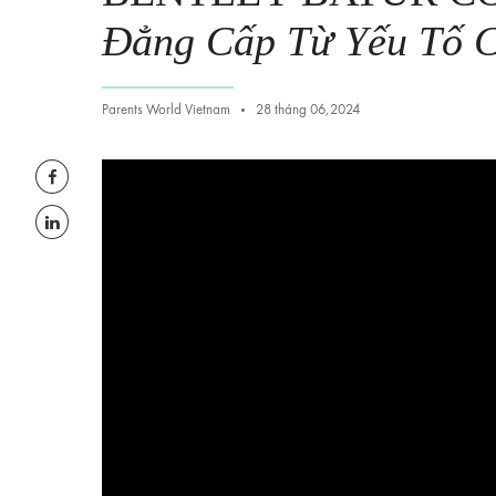
Đẳng Cấp Từ Yếu Tố 
Parents World Vietnam
28 tháng 06,2024