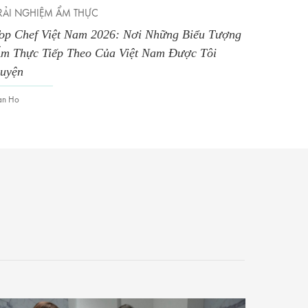
RẢI NGHIỆM ẨM THỰC
KỲ NGHỈ
op Chef Việt Nam 2026: Nơi Những Biểu Tượng
Four Se
m Thực Tiếp Theo Của Việt Nam Được Tôi
Vịnh Ka
uyện
Van Ho
an Ho