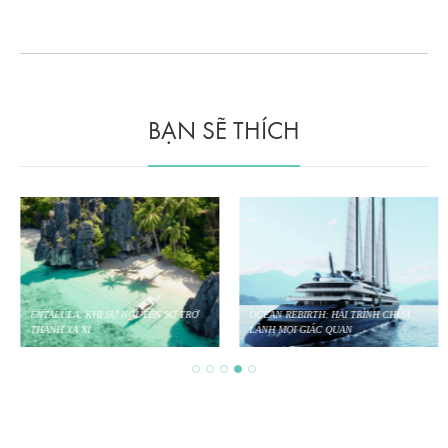
BẠN SẼ THÍCH
ENTALULA: KHI SỰ NGUYÊN SƠ TRỞ
OCEAN REBIRTH: HẢI TRÌNH CHỮA
THÀNH XA XỈ
LÀNH MỌI GIÁC QUAN