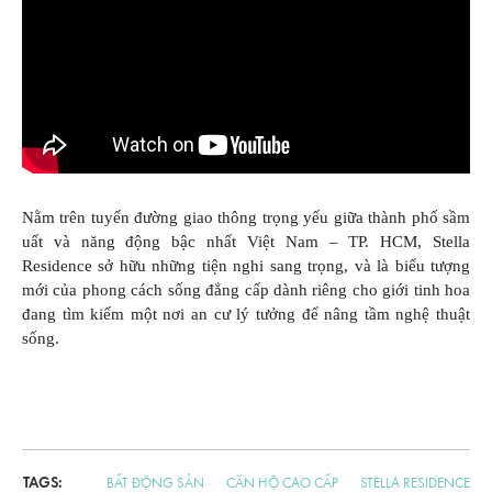
GIÁO DỤC
KỲ NGHỈ & ĐIỂM ĐẾN
QUÀ TẶNG & SỰ KIỆN
LIÊN HỆ
Nằm trên tuyến đường giao thông trọng yếu giữa thành phố sầm
uất và năng động bậc nhất Việt Nam – TP. HCM, Stella
Residence sở hữu những tiện nghi sang trọng, và là biểu tượng
mới của phong cách sống đẳng cấp dành riêng cho giới tinh hoa
đang tìm kiếm một nơi an cư lý tưởng để nâng tầm nghệ thuật
sống.
TAGS:
BẤT ĐỘNG SẢN
CĂN HỘ CAO CẤP
STELLA RESIDENCE