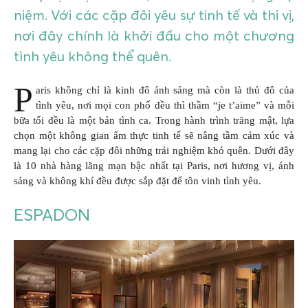
niệm. Với các cặp đôi yêu sự tinh tế và thi vị,
nơi đây chính là khởi đầu cho một chương
tình yêu không thể quên.
P
aris không chỉ là kinh đô ánh sáng mà còn là thủ đô của
tình yêu, nơi mọi con phố đều thì thầm “je t’aime” và mỗi
bữa tối đều là một bản tình ca. Trong hành trình trăng mật, lựa
chọn một không gian ẩm thực tinh tế sẽ nâng tầm cảm xúc và
mang lại cho các cặp đôi những trải nghiệm khó quên. Dưới đây
là 10 nhà hàng lãng mạn bậc nhất tại Paris, nơi hương vị, ánh
sáng và không khí đều được sắp đặt để tôn vinh tình yêu.
ESPADON