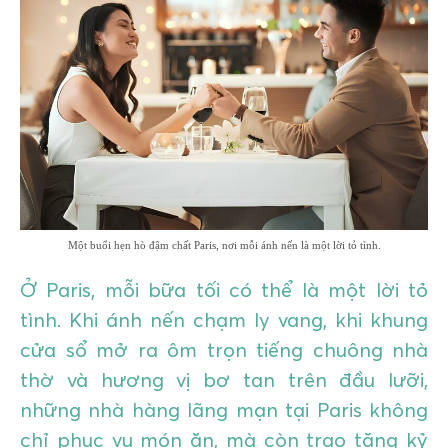
GIÁO DỤC
KỲ NGHỈ & ĐIỂM ĐẾN
QUÀ TẶNG & SỰ KIỆN
LIÊN HỆ
Một buổi hẹn hò đậm chất Paris, nơi mỗi ánh nến là một lời tỏ tình.
Ở Paris, mỗi bữa tối có thể là một lời tỏ
tình. Khi ánh nến chạm ly vang, khi khung
cửa sổ mở ra ôm trọn tiếng chuông nhà
thờ và hương vị bơ tan trên đầu lưỡi,
những nhà hàng lãng mạn tại Paris không
chỉ phục vụ món ăn, mà còn trao tặng kỷ