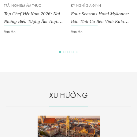
TRẢI NGHIỆM ẨM THỰC
KỲ NGHỈ GIA ĐÌNH
Top Chef Việt Nam 2026: Nơi
Four Seasons Hotel Mykonos:
Những Biểu Tượng Ẩm Thực
Bản Tĩnh Ca Bên Vịnh Kalo
Tiếp Theo Của Việt Nam Được
Livadi
Van Ho
Van Ho
Tôi Luyện
XU HƯỚNG