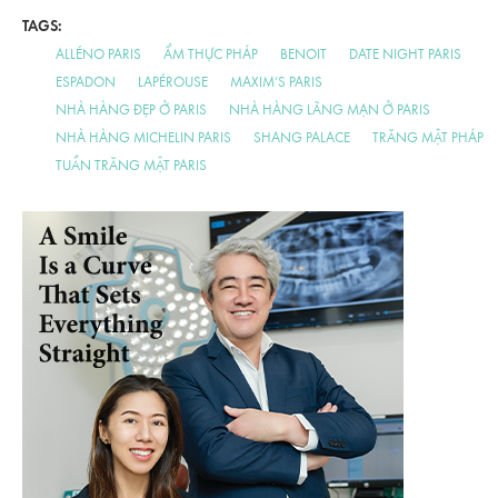
TAGS:
ALLÉNO PARIS
ẨM THỰC PHÁP
BENOIT
DATE NIGHT PARIS
ESPADON
LAPÉROUSE
MAXIM’S PARIS
NHÀ HÀNG ĐẸP Ở PARIS
NHÀ HÀNG LÃNG MẠN Ở PARIS
NHÀ HÀNG MICHELIN PARIS
SHANG PALACE
TRĂNG MẬT PHÁP
TUẦN TRĂNG MẬT PARIS