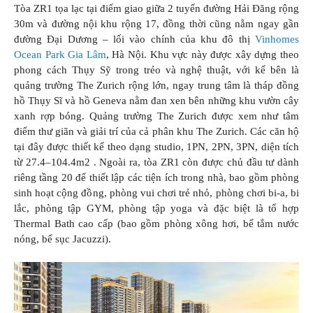
Tòa ZR1 tọa lạc tại điểm giao giữa 2 tuyến đường Hải Đăng rộng
30m và đường nội khu rộng 17, đồng thời cũng nằm ngay gần
đường Đại Dương – lối vào chính của khu đô thị
Vinhomes
Ocean Park Gia Lâm
, Hà Nội. Khu vực này được xây dựng theo
phong cách Thụy Sỹ trong trẻo và nghệ thuật, với kế bên là
quảng trường The Zurich rộng lớn, ngay trung tâm là tháp đồng
hồ Thụy Sĩ và hồ Geneva nằm đan xen bên những khu vườn cây
xanh rợp bóng. Quảng trường The Zurich được xem như tâm
điểm thư giãn và giải trí của cả phân khu The Zurich. Các căn hộ
tại đây được thiết kế theo dạng studio, 1PN, 2PN, 3PN, diện tích
từ 27.4–104.4m2 . Ngoài ra, tòa ZR1 còn được chủ đầu tư dành
riêng tầng 20 để thiết lập các tiện ích trong nhà, bao gồm phòng
sinh hoạt cộng đồng, phòng vui chơi trẻ nhỏ, phòng chơi bi-a, bi
lắc, phòng tập GYM, phòng tập yoga và đặc biệt là tổ hợp
Thermal Bath cao cấp (bao gồm phòng xông hơi, bể tắm nước
nóng, bể sục Jacuzzi).