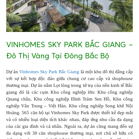
VINHOMES SKY PARK BẮC GIANG –
Đô Thị Vàng Tại Đông Bắc Bộ
Dự án
Vinhomes Sky Park Bắc Giang
là một khu đô thị đẳng cấp
với sự kết hợp độc đáo giữa chung cư cao cấp và shophouse
thương mại. Dự án nằm Lọt lòng trong tứ trụ của nền kinh tế Bắc
giang đó là các cụm Khu công nghiệp lớn: Khu công nghiệp
Quang châu, Khu công nghiệp Đình Trám Sen Hồ, Khu công
nghiệp Vân Trung – Việt Hàn. Khu công nghiệp Song khê Nội
Hoàng. 565 căn hộ tại Vinhomes Sky Park được thiết kế đẹp mắt
và có nhiều loại diện tích khác nhau, đáp ứng nhu cầu đa dạng
của các gia đình và cá nhân. Ngoài ra, dự án cũng mang đến sự
đa dạng với 30 căn shophouse thương mại, nơi chủ sở hữu có