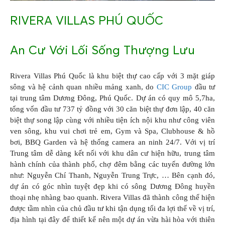
RIVERA VILLAS PHÚ QUỐC
An Cư Với Lối Sống Thượng Lưu
Rivera Villas Phú Quốc là khu biệt thự cao cấp với 3 mặt giáp
sông và hệ cảnh quan nhiều mảng xanh, do
CIC Group
đầu tư
tại trung tâm Dương Đông, Phú Quốc. Dự án có quy mô 5,7ha,
tổng vốn đầu tư 737 tỷ đồng với 30 căn biệt thự đơn lập, 40 căn
biệt thự song lập cùng với nhiều tiện ích nội khu như công viên
ven sông, khu vui chơi trẻ em, Gym và Spa, Clubhouse & hồ
bơi, BBQ Garden và hệ thống camera an ninh 24/7. Với vị trí
Trung tâm dễ dàng kết nối với khu dân cư hiện hữu, trung tâm
hành chính của thành phố, chợ đêm bằng các tuyến đường lớn
như: Nguyễn Chí Thanh, Nguyễn Trung Trực, … Bên cạnh đó,
dự án có góc nhìn tuyệt đẹp khi có sông Dương Đông huyền
thoại nhẹ nhàng bao quanh. Rivera Villas đã thành công thể hiện
được tầm nhìn của chủ đầu tư khi tận dụng tối đa lợi thế về vị trí,
địa hình tại đây để thiết kế nên một dự án vừa hài hòa với thiên