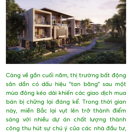
GIÁO DỤC
KỲ NGHỈ & ĐIỂM ĐẾN
QUÀ TẶNG & SỰ KIỆN
LIÊN HỆ
Càng về gần cuối năm, thị trường bất động
sản dần có dấu hiệu “tan băng” sau một
mùa đông kéo dài khiến các giao dịch mua
bán bị chững lại đáng kể. Trong thời gian
này, miền Bắc lại vụt lên trở thành điểm
sáng với nhiều dự án chất lượng thành
công thu hút sự chú ý của các nhà đầu tư,