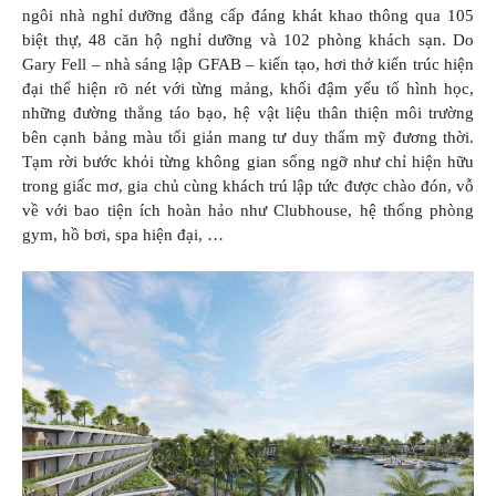
ngôi nhà nghỉ dưỡng đẳng cấp đáng khát khao thông qua 105
biệt thự, 48 căn hộ nghỉ dưỡng và 102 phòng khách sạn. Do
Gary Fell – nhà sáng lập GFAB – kiến tạo, hơi thở kiến trúc hiện
đại thể hiện rõ nét với từng mảng, khối đậm yếu tố hình học,
những đường thẳng táo bạo, hệ vật liệu thân thiện môi trường
bên cạnh bảng màu tối giản mang tư duy thẩm mỹ đương thời.
Tạm rời bước khỏi từng không gian sống ngỡ như chỉ hiện hữu
trong giấc mơ, gia chủ cùng khách trú lập tức được chào đón, vỗ
về với bao tiện ích hoàn hảo như Clubhouse, hệ thống phòng
gym, hồ bơi, spa hiện đại, …