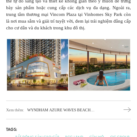
thể tự do sáng tạo và thiết kế không gian theo ý muốn để trưng
bày sản phẩm hoặc cung cấp các dịch vụ đa dạng. Ngoài ra,
trung tâm thương mại Vincom Plaza tại Vinhomes Sky Park còn
là nơi mua sắm và giải trí tuyệt vời, đem lại trải nghiệm đẳng cấp
cho cư dân và du khách trong khu đô thị.
Xem thêm:
WYNDHAM AZURE WAVES BEACH
RESORT
Cơ Hội Đầu Tư Bất Động Sản
Và Định Cư Châu Âu 2023
TAGS: