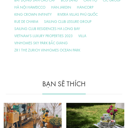
BẤT DỘNG SẢN CAO CẤP
BCG LAND
CĂN HỘ
CIC GROUP
HÀ NỘI HAWEICCO
HAN JARDIN
HANCORP
KING CROWN INFINITY
RIVERA VILLAS PHÚ QUỐC
RUE DE CHARM
SAILING CLUB LEISURE GROUP
SAILING CLUB RESIDENCES HA LONG BAY
VIETNAM’S LUXURY PROPERTIES 2023
VILLA
VINHOMES SKY PARK BẮC GIANG
ZR1 THE ZURICH VINHOMES OCEAN PARK
BẠN SẼ THÍCH