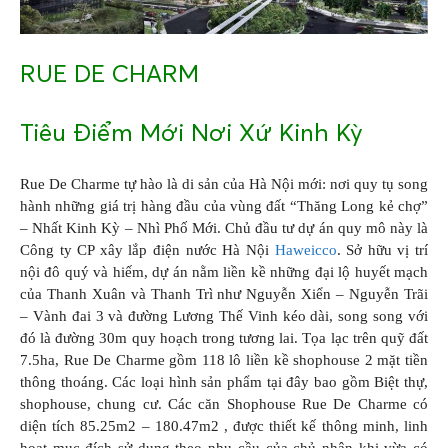
RUE DE CHARM
Tiêu Điểm Mới Nơi Xứ Kinh Kỳ
Rue De Charme tự hào là di sản của Hà Nội mới: nơi quy tụ song
hành những giá trị hàng đầu của vùng đất “Thăng Long kẻ chợ”
– Nhất Kinh Kỳ – Nhì Phố Mới. Chủ đầu tư dự án quy mô này là
Công ty CP xây lắp điện nước Hà Nội
Haweicco
. Sở hữu vị trí
nội đô quý và hiếm, dự án nằm liền kề những đại lộ huyết mạch
của Thanh Xuân và Thanh Trì như Nguyễn Xiển – Nguyễn Trãi
– Vành đai 3 và đường Lương Thế Vinh kéo dài, song song với
đó là đường 30m quy hoạch trong tương lai. Tọa lạc trên quỹ đất
7.5ha, Rue De Charme gồm 118 lô liền kề shophouse 2 mặt tiền
thông thoáng. Các loại hình sản phẩm tại đây bao gồm Biệt thự,
shophouse, chung cư. Các căn Shophouse Rue De Charme có
diện tích 85.25m2 – 180.47m2 , được thiết kế thông minh, linh