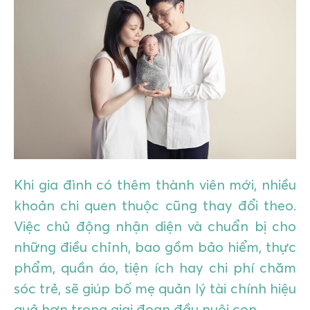
GIÁO DỤC
KỲ NGHỈ & ĐIỂM ĐẾN
QUÀ TẶNG & SỰ KIỆN
LIÊN HỆ
Khi gia đình có thêm thành viên mới, nhiều
khoản chi quen thuộc cũng thay đổi theo.
Việc chủ động nhận diện và chuẩn bị cho
những điều chỉnh, bao gồm bảo hiểm, thực
phẩm, quần áo, tiện ích hay chi phí chăm
sóc trẻ, sẽ giúp bố mẹ quản lý tài chính hiệu
quả hơn trong giai đoạn đầu nuôi con.