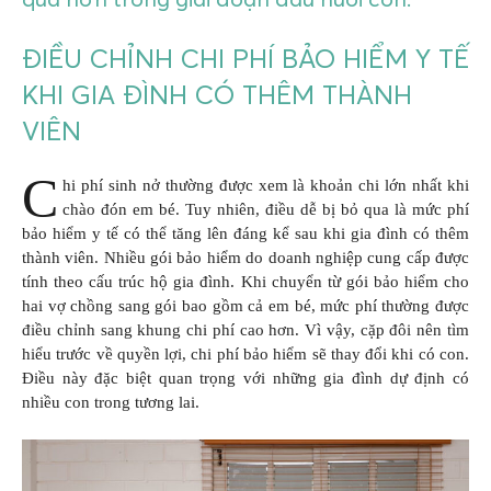
ĐIỀU CHỈNH CHI PHÍ BẢO HIỂM Y TẾ
KHI GIA ĐÌNH CÓ THÊM THÀNH
VIÊN
C
hi phí sinh nở thường được xem là khoản chi lớn nhất khi
chào đón em bé. Tuy nhiên, điều dễ bị bỏ qua là mức phí
bảo hiểm y tế có thể tăng lên đáng kể sau khi gia đình có thêm
thành viên. Nhiều gói bảo hiểm do doanh nghiệp cung cấp được
tính theo cấu trúc hộ gia đình. Khi chuyển từ gói bảo hiểm cho
hai vợ chồng sang gói bao gồm cả em bé, mức phí thường được
điều chỉnh sang khung chi phí cao hơn. Vì vậy, cặp đôi nên tìm
hiểu trước về quyền lợi, chi phí bảo hiểm sẽ thay đổi khi có con.
Điều này đặc biệt quan trọng với những gia đình dự định có
nhiều con trong tương lai.