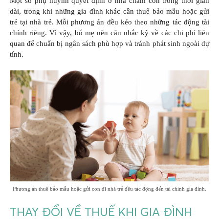
Một số phụ huynh quyết định ở nhà chăm con trong thời gian
dài, trong khi những gia đình khác cần thuê bảo mẫu hoặc gửi
trẻ tại nhà trẻ. Mỗi phương án đều kéo theo những tác động tài
chính riêng. Vì vậy, bố mẹ nên cân nhắc kỹ về các chi phí liên
quan để chuẩn bị ngân sách phù hợp và tránh phát sinh ngoài dự
tính.
Phương án thuê bảo mẫu hoặc gửi con đi nhà trẻ đều tác động đến tài chính gia đình.
THAY ĐỔI VỀ THUẾ KHI GIA ĐÌNH