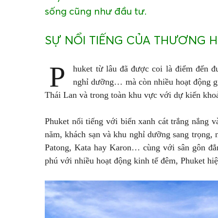
sống cũng như đầu tư.
SỰ NỔI TIẾNG CỦA THƯƠNG H
P
huket từ lâu đã được coi là điểm đến đ
nghỉ dưỡng… mà còn nhiều hoạt động giải
Thái Lan và trong toàn khu vực với dự kiến kho
Phuket nổi tiếng với biển xanh cát trắng nắng 
năm, khách sạn và khu nghỉ dưỡng sang trọng, nh
Patong, Kata hay Karon… cùng với sân gôn đẳn
phú với nhiều hoạt động kinh tế đêm, Phuket hi