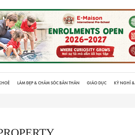
KHOẺ
LÀM ĐẸP & CHĂM SÓC BẢN THÂN
GIÁO DỤC
KỲ NGHỈ &
 PROPERTY