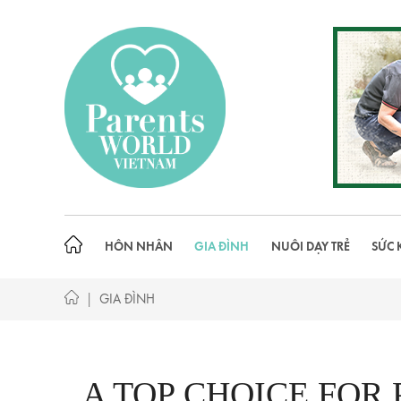
Skip
to
content
HÔN NHÂN
GIA ĐÌNH
NUÔI DẠY TRẺ
SỨC 
|
GIA ĐÌNH
A TOP CHOICE FOR