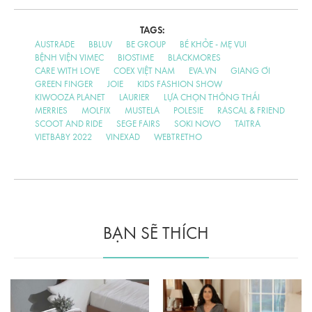
TAGS:
AUSTRADE
BBLUV
BE GROUP
BÉ KHỎE - MẸ VUI
BỆNH VIỆN VIMEC
BIOSTIME
BLACKMORES
CARE WITH LOVE
COEX VIỆT NAM
EVA.VN
GIANG ƠI
GREEN FINGER
JOIE
KIDS FASHION SHOW
KIWOOZA PLANET
LAURIER
LỰA CHỌN THÔNG THÁI
MERRIES
MOLFIX
MUSTELA
POLESIE
RASCAL & FRIEND
SCOOT AND RIDE
SEGE FAIRS
SOKI NOVO
TAITRA
VIETBABY 2022
VINEXAD
WEBTRETHO
BẠN SẼ THÍCH