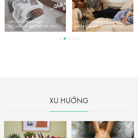
CIRCU BEST SELLERS
GUCCI TOGETHER
THẾ GIỚI NỘI THẤT DIỆU KỲ CHO TRẺ
VALENTINE NHẸ NHÀNG BÊN GIA
NHỎ
ĐÌNH
XU HƯỚNG