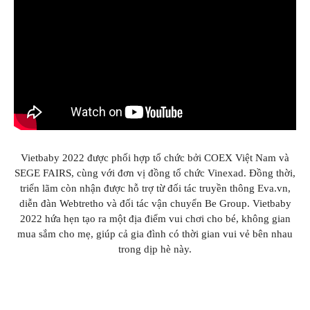
GIÁO DỤC
KỲ NGHỈ & ĐIỂM ĐẾN
QUÀ TẶNG & SỰ KIỆN
LIÊN HỆ
Vietbaby 2022 được phối hợp tổ chức bởi COEX Việt Nam và
SEGE FAIRS, cùng với đơn vị đồng tổ chức Vinexad. Đồng thời,
triển lãm còn nhận được hỗ trợ từ đối tác truyền thông Eva.vn,
diễn đàn Webtretho và đối tác vận chuyển Be Group. Vietbaby
2022 hứa hẹn tạo ra một địa điểm vui chơi cho bé, không gian
mua sắm cho mẹ, giúp cả gia đình có thời gian vui vẻ bên nhau
trong dịp hè này.